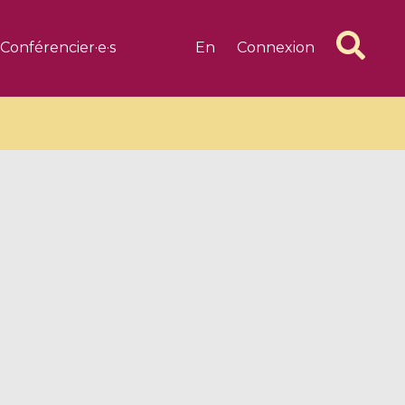
Conférencier·e·s
En
Connexion
6 videos
1 videos
d complex
CIMPA-CIRM Fellowships «
algébrique
Research in Residence »
Introduction to Dissipative
Dynamical Systems in Infinite
Dimensions and Their
Applications