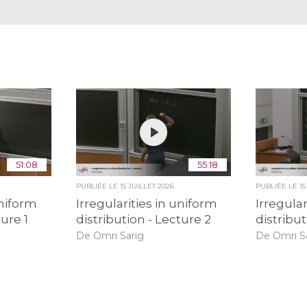
51:08
55:18
PUBLIÉE LE
15 JUILLET 2026
PUBLIÉE LE
15
uniform
Irregularities in uniform
Irregular
ture 1
distribution - Lecture 2
distribut
De Omri Sarig
De Omri S