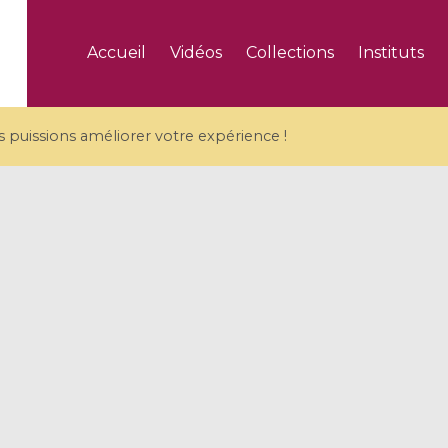
Accueil
Vidéos
Collections
Instituts
puissions améliorer votre expérience !
5 videos
ranches and affine
Algebraic geometry an
groups / Branches de
geometry / Géométrie 
et groupes quantiques
et géométrie complexe