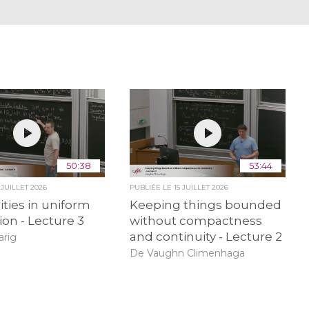
50:38
53:44
 JUILLET 2026
PUBLIÉE LE
15 JUILLET 2026
ities in uniform
Keeping things bounded
ion - Lecture 3
without compactness
and continuity - Lecture 2
arig
De Vaughn Climenhaga