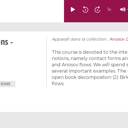
1
x
ns -
Apparaît dans la collection :
Anosov D
This course is devoted to the int
notions, namely contact forms an
and Anosov flows. We will spend s
several important examples. The r
open book decomposition (2) Birk
flows.
TIONS