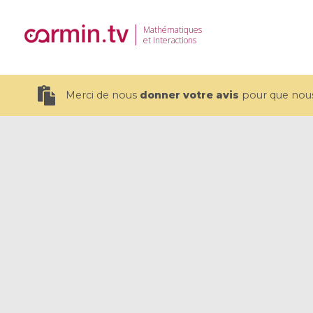
Mathématiques
et Interactions
Merci de nous
donner votre avis
pour que nous 
19 videos
CEMRACS 2026 : Modeling and AI
Coulomb b
for Environmental Transition /
quantum 
Centre d'Eté Mathématique de
Coulomb 
Recherche Avancée en Calcul
affines
Scientifique