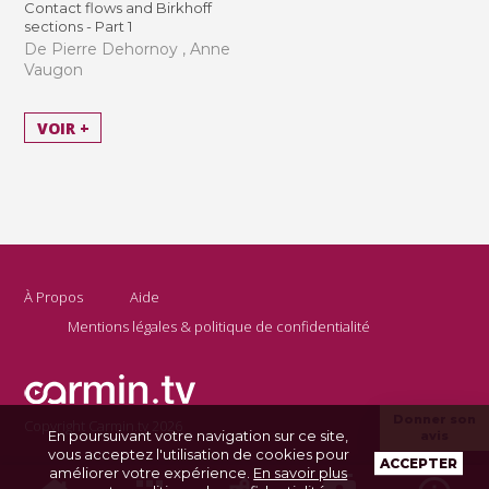
Contact flows and Birkhoff
sections - Part 1
De Pierre Dehornoy , Anne
Vaugon
VOIR +
À Propos
Aide
Mentions légales & politique de confidentialité
Donner son
Copyright Carmin.tv 2026
En poursuivant votre navigation sur ce site,
avis
vous acceptez l'utilisation de cookies pour
ACCEPTER
améliorer votre expérience.
En savoir plus