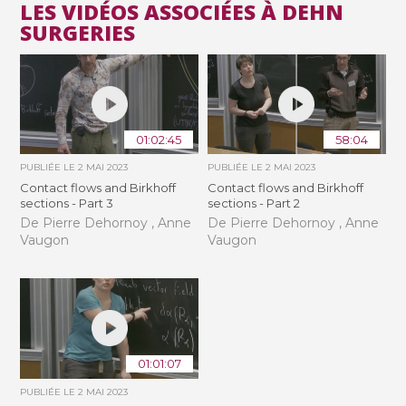
LES VIDÉOS ASSOCIÉES À DEHN
SURGERIES
01:02:45
58:04
PUBLIÉE LE
2 MAI 2023
PUBLIÉE LE
2 MAI 2023
Contact flows and Birkhoff
Contact flows and Birkhoff
sections - Part 3
sections - Part 2
De Pierre Dehornoy , Anne
De Pierre Dehornoy , Anne
Vaugon
Vaugon
01:01:07
PUBLIÉE LE
2 MAI 2023