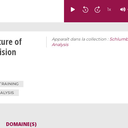
1
x
ture of
Apparaît dans la collection :
Schlumb
Analysis
ision
TRAINING
ALYSIS
DOMAINE(S)