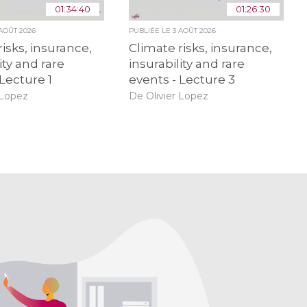
01:34:40
01:26:30
 AOÛT 2026
PUBLIÉE LE
3 AOÛT 2026
risks, insurance,
Climate risks, insurance,
ity and rare
insurability and rare
 Lecture 1
events - Lecture 3
 Lopez
De Olivier Lopez