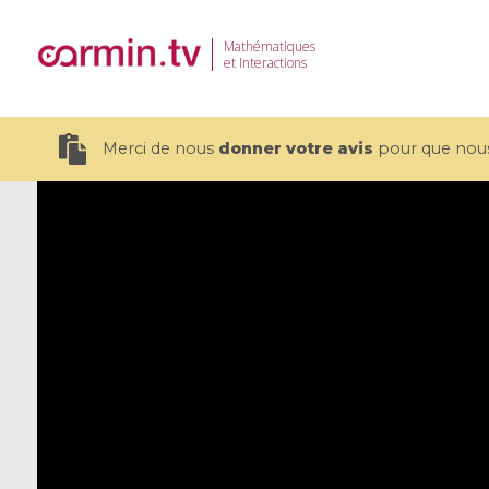
Mathématiques
et Interactions
Merci de nous
donner votre avis
pour que nous 
19 videos
CEMRACS 2026 : Modeling and AI
Coulomb b
for Environmental Transition /
quantum 
Centre d'Eté Mathématique de
Coulomb 
Recherche Avancée en Calcul
affines
Scientifique