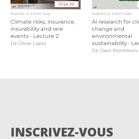
01:24:30
PUBLIÉE LE
3 AOÛT 2026
PUBLIÉE LE
3 AOÛT 2026
Climate risks, insurance,
AI research for c
insurability and rare
change and
events - Lecture 2
environmental
sustainability - Le
De Olivier Lopez
De Claire Monteleoni
INSCRIVEZ-VOUS