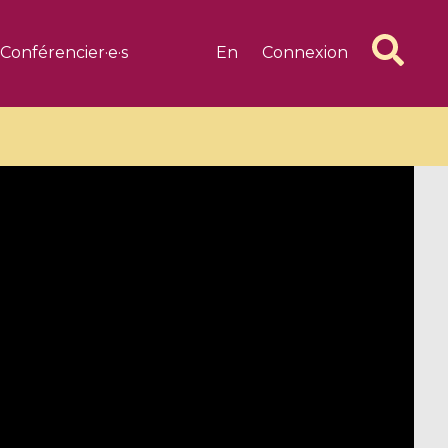
Conférencier·e·s
En
Connexion
6 videos
1 videos
d complex
CIMPA-CIRM Fellowships «
algébrique
Research in Residence »
Introduction to Dissipative
Dynamical Systems in Infinite
Dimensions and Their
Applications