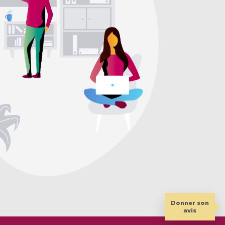
Donner son
avis