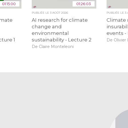
01:15:00
01:26:03
PUBLIÉE LE
3 AOÛT 2026
PUBLIÉE LE
3
limate
AI research for climate
Climate 
change and
insurabil
environmental
events -
cture 1
sustainability - Lecture 2
De Olivier
De Claire Monteleoni