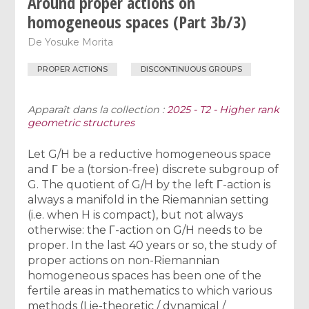
Around proper actions on
homogeneous spaces (Part 3b/3)
De
Yosuke Morita
PROPER ACTIONS
DISCONTINUOUS GROUPS
Apparaît dans la collection :
2025 - T2 - Higher rank
geometric structures
Let G/H be a reductive homogeneous space
and Γ be a (torsion-free) discrete subgroup of
G. The quotient of G/H by the left Γ-action is
always a manifold in the Riemannian setting
(i.e. when H is compact), but not always
otherwise: the Γ-action on G/H needs to be
proper. In the last 40 years or so, the study of
proper actions on non-Riemannian
homogeneous spaces has been one of the
fertile areas in mathematics to which various
methods (Lie-theoretic / dynamical /