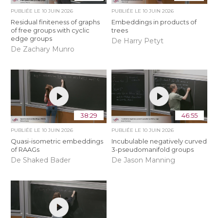
PUBLIÉE LE
10 JUIN 2026
PUBLIÉE LE
10 JUIN 2026
Residual finiteness of graphs
Embeddings in products of
of free groups with cyclic
trees
edge groups
De Harry Petyt
De Zachary Munro
38:29
46:55
PUBLIÉE LE
10 JUIN 2026
PUBLIÉE LE
10 JUIN 2026
Quasi-isometric embeddings
Incubulable negatively curved
of RAAGs
3-pseudomanifold groups
De Shaked Bader
De Jason Manning