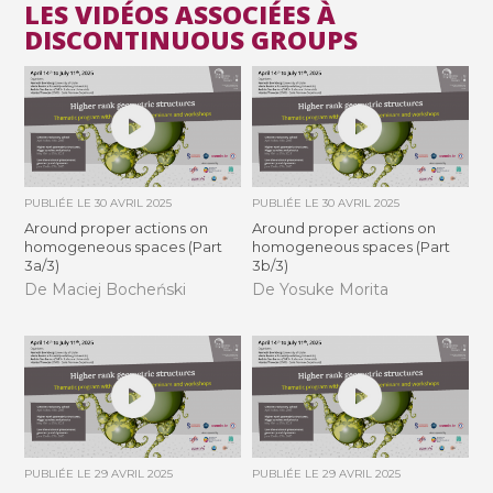
LES VIDÉOS ASSOCIÉES À
DISCONTINUOUS GROUPS
PUBLIÉE LE
30 AVRIL 2025
PUBLIÉE LE
30 AVRIL 2025
Around proper actions on
Around proper actions on
homogeneous spaces (Part
homogeneous spaces (Part
3a/3)
3b/3)
De Maciej Bocheński
De Yosuke Morita
PUBLIÉE LE
29 AVRIL 2025
PUBLIÉE LE
29 AVRIL 2025