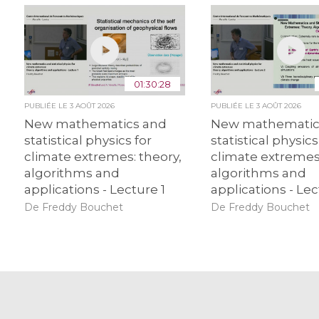
01:30:28
PUBLIÉE LE
3 AOÛT 2026
PUBLIÉE LE
3 AOÛT 2026
New mathematics and
New mathematic
statistical physics for
statistical physics
climate extremes: theory,
climate extremes:
algorithms and
algorithms and
applications - Lecture 1
applications - Lec
De Freddy Bouchet
De Freddy Bouchet