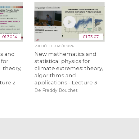
01:30:14
01:33:07
PUBLIÉE LE
3 AOÛT 2026
s and
New mathematics and
 for
statistical physics for
 theory,
climate extremes: theory,
algorithms and
ture 2
applications - Lecture 3
De Freddy Bouchet