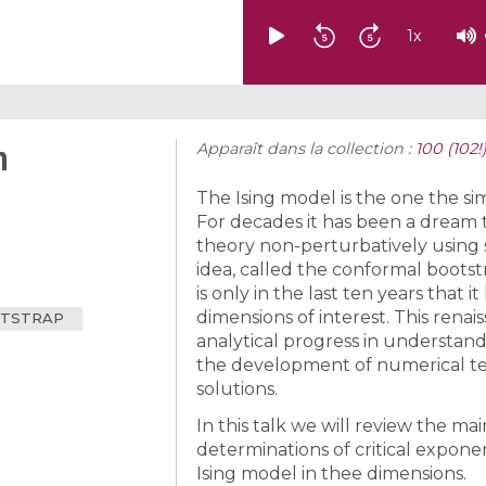
1
x
m
Apparaît dans la collection :
100 (102!
The Ising model is the one the si
For decades it has been a dream 
theory non-perturbatively using 
idea, called the conformal bootst
is only in the last ten years that i
dimensions of interest. This renai
OTSTRAP
analytical progress in understan
the development of numerical tec
solutions.
In this talk we will review the m
determinations of critical exponen
Ising model in thee dimensions.