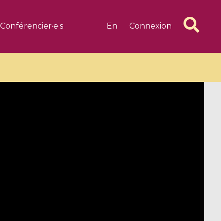
Conférencier·e·s
En
Connexion
6 videos
1 videos
d complex
CIMPA-CIRM Fellowships «
algébrique
Research in Residence »
Introduction to Dissipative
Dynamical Systems in Infinite
Dimensions and Their
Applications