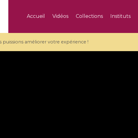
Accueil
Vidéos
Collections
Instituts
puissions améliorer votre expérience !
5 videos
ranches and affine
Algebraic geometry an
groups / Branches de
geometry / Géométrie 
et groupes quantiques
et géométrie complexe