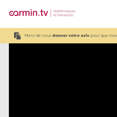
Mathématiques
et Interactions
Merci de nous
donner votre avis
pour que nous 
19 videos
CEMRACS 2026 : Modeling and AI
Coulomb b
for Environmental Transition /
quantum 
Centre d'Eté Mathématique de
Coulomb 
Recherche Avancée en Calcul
affines
Scientifique