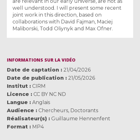
are relevant in our early universe, are not as
well understood. I will present some recent
joint work in this direction, based on
collaborations with David Fajman, Maciej
Maliborski, Todd Oliynyk and Max Ofner.
INFORMATIONS SUR LA VIDÉO
Date de captation
21/04/2026
Date de publication
21/05/2026
Institut
CIRM
Licence
CC BY NC ND
Langue
Anglais
Audience
Chercheurs
,
Doctorants
Réalisateur(s)
Guillaume Hennenfent
Format
MP4