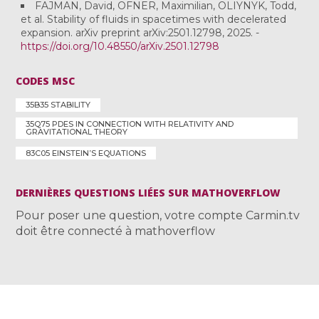
FAJMAN, David, OFNER, Maximilian, OLIYNYK, Todd,
et al. Stability of fluids in spacetimes with decelerated
expansion. arXiv preprint arXiv:2501.12798, 2025. -
https://doi.org/10.48550/arXiv.2501.12798
CODES MSC
35B35 STABILITY
35Q75 PDES IN CONNECTION WITH RELATIVITY AND
GRAVITATIONAL THEORY
83C05 EINSTEIN’S EQUATIONS
DERNIÈRES QUESTIONS LIÉES SUR MATHOVERFLOW
Pour poser une question, votre compte Carmin.tv
doit être connecté à mathoverflow