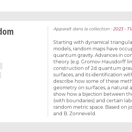
ndom
Apparaît dans la collection :
2023 - T
Starting with dynamical triangula
models, random maps have occupie
quantum gravity. Advances in combi
theory (e.g. Gromov-Hausdorff lim
construction of 2d quantum grav
surfaces, and its identification wit
describe how some of these meth
geometry on surfaces, a natural al
show how a bijection between th
(with boundaries) and certain labe
random metric space. Based on jo
and B. Zonneveld.