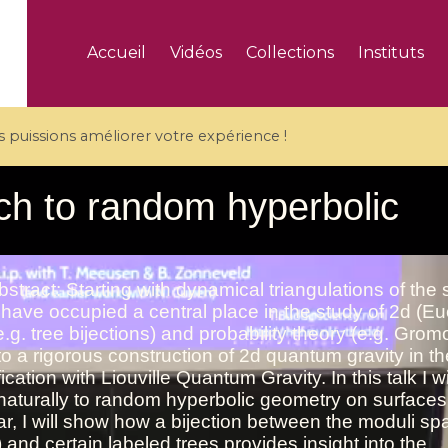
Accueil
Vidéos
Collections
Instituts
puissions améliorer votre expérience !
5 videos
ranches and affine
Algebraic geometry an
groups / Branches de
geometry / Géométrie 
et groupes quantiques
et géométrie complexe