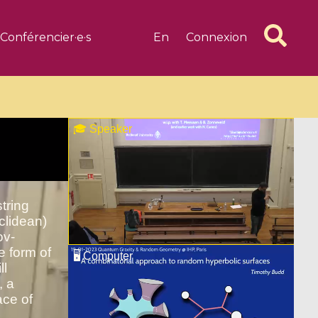
Conférencier·e·s
En
Connexion
6 videos
1 videos
d complex
CIMPA-CIRM Fellowships «
algébrique
Research in Residence »
Introduction to Dissipative
Dynamical Systems in Infinite
Dimensions and Their
Applications