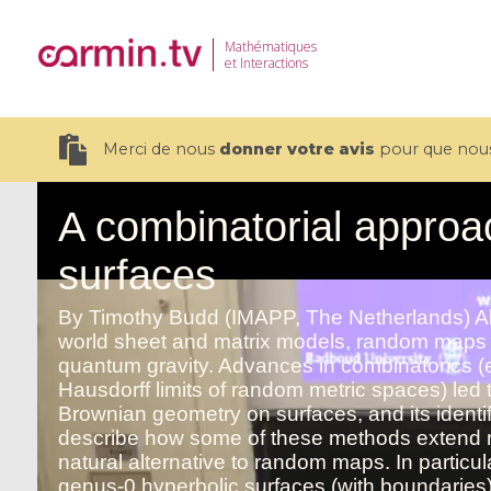
Mathématiques
et Interactions
Merci de nous
donner votre avis
pour que nous 
19 videos
CEMRACS 2026 : Modeling and AI
Coulomb b
for Environmental Transition /
quantum 
Centre d'Eté Mathématique de
Coulomb 
Recherche Avancée en Calcul
affines
Scientifique