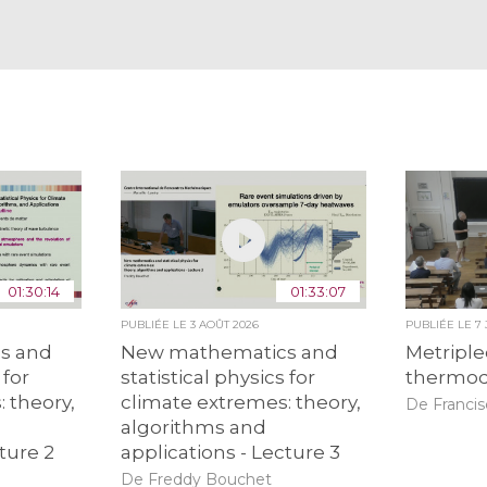
01:30:14
01:33:07
PUBLIÉE LE
3 AOÛT 2026
PUBLIÉE LE
7
s and
New mathematics and
Metriple
 for
statistical physics for
thermo
 theory,
climate extremes: theory,
De Francis
algorithms and
ture 2
applications - Lecture 3
De Freddy Bouchet