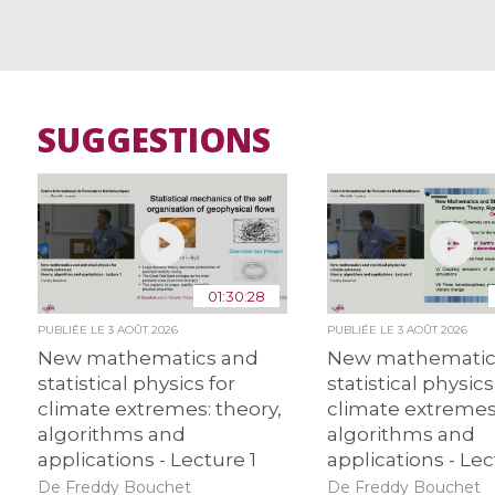
SUGGESTIONS
01:30:28
PUBLIÉE LE
3 AOÛT 2026
PUBLIÉE LE
3 AOÛT 2026
New mathematics and
New mathematic
statistical physics for
statistical physics
climate extremes: theory,
climate extremes:
algorithms and
algorithms and
applications - Lecture 1
applications - Lec
De Freddy Bouchet
De Freddy Bouchet