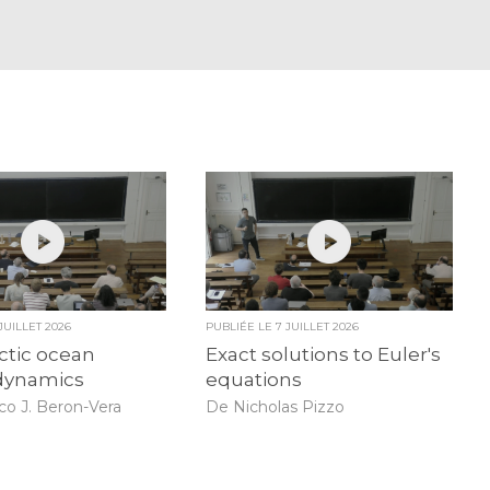
 JUILLET 2026
PUBLIÉE LE
7 JUILLET 2026
ctic ocean
Exact solutions to Euler's
dynamics
equations
co J. Beron-Vera
De Nicholas Pizzo