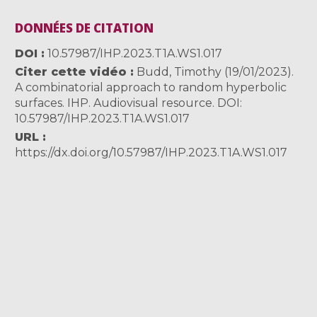
DONNÉES DE CITATION
DOI
10.57987/IHP.2023.T1A.WS1.017
Citer cette vidéo
Budd, Timothy (19/01/2023).
A combinatorial approach to random hyperbolic
surfaces. IHP. Audiovisual resource. DOI:
10.57987/IHP.2023.T1A.WS1.017
URL
https://dx.doi.org/10.57987/IHP.2023.T1A.WS1.017