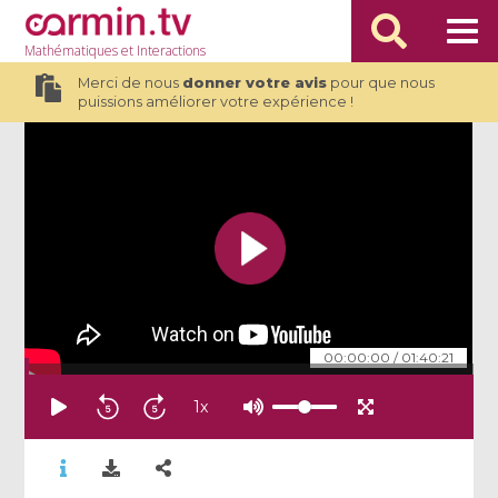
Mathématiques
et Interactions
Merci de nous
donner votre avis
pour que nous
puissions améliorer votre expérience !
00:00:00
/
01:40:21
1
x