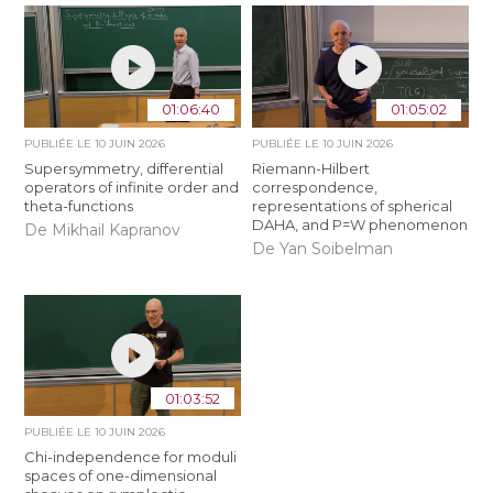
01:06:40
01:05:02
PUBLIÉE LE
10 JUIN 2026
PUBLIÉE LE
10 JUIN 2026
Supersymmetry, differential
Riemann-Hilbert
operators of infinite order and
correspondence,
theta-functions
representations of spherical
DAHA, and P=W phenomenon
De Mikhail Kapranov
De Yan Soibelman
01:03:52
PUBLIÉE LE
10 JUIN 2026
Chi-independence for moduli
spaces of one-dimensional