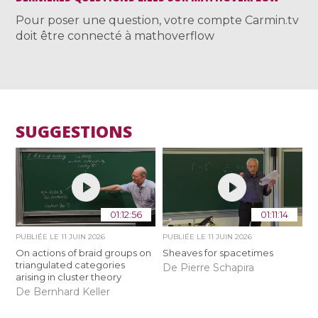
Pour poser une question, votre compte Carmin.tv
doit être connecté à mathoverflow
SUGGESTIONS
01:12:56
01:11:14
PUBLIÉE LE
11 JUIN 2026
PUBLIÉE LE
11 JUIN 2026
On actions of braid groups on
Sheaves for spacetimes
triangulated categories
De Pierre Schapira
arising in cluster theory
De Bernhard Keller