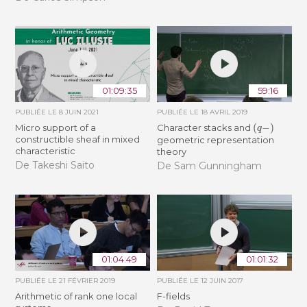
01:09:35
59:16
PUBLIÉE LE
8 JUIN 2021
PUBLIÉE LE
18 AVRIL 2019
(
q
−
)
Micro support of a
Character stacks and
constructible sheaf in mixed
geometric representation
characteristic
theory
De Takeshi Saito
De Sam Gunningham
01:04:49
01:01:32
PUBLIÉE LE
21 FÉVRIER 2019
PUBLIÉE LE
12 JUIN 2017
Arithmetic of rank one local
F-fields