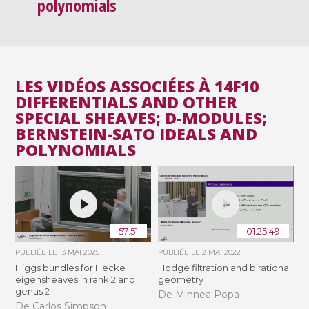
polynomials
LES VIDÉOS ASSOCIÉES À 14F10
DIFFERENTIALS AND OTHER
SPECIAL SHEAVES; D-MODULES;
BERNSTEIN-SATO IDEALS AND
POLYNOMIALS
57:51
01:25:49
PUBLIÉE LE
13 MAI 2025
PUBLIÉE LE
2 MAI 2022
Higgs bundles for Hecke
Hodge filtration and birational
eigensheaves in rank 2 and
geometry
genus 2
De Mihnea Popa
De Carlos Simpson