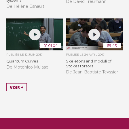
systems
De David Treumann
De Hélène Esnault
01:01:04
59:43
PUBLIÉE LE
12 JUIN 2017
PUBLIÉE LE
24 AVRIL 2017
Quantum Curves
Skeletons and moduli of
Stokes torsors
De Motohico Mulase
De Jean-Baptiste Teyssier
VOIR +