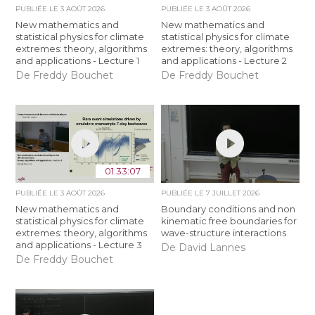
PUBLIÉE LE
3 AOÛT 2026
PUBLIÉE LE
3 AOÛT 2026
New mathematics and
New mathematics and
statistical physics for climate
statistical physics for climate
extremes: theory, algorithms
extremes: theory, algorithms
and applications - Lecture 1
and applications - Lecture 2
De Freddy Bouchet
De Freddy Bouchet
01:33:07
PUBLIÉE LE
3 AOÛT 2026
PUBLIÉE LE
7 JUILLET 2026
New mathematics and
Boundary conditions and non
statistical physics for climate
kinematic free boundaries for
extremes: theory, algorithms
wave-structure interactions
and applications - Lecture 3
De David Lannes
De Freddy Bouchet