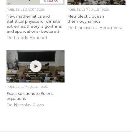
01:33:07
PUBLIÉE LE
3 AOÛT 2026
PUBLIÉE LE
7 JUILLET 2026
New mathematics and
Metriplectic ocean
statistical physics for climate
thermodynamics
extremes: theory, algorithms
De Francisco J. Beron-Vera
and applications - Lecture 3
De Freddy Bouchet
PUBLIÉE LE
7 JUILLET 2026
Exact solutions to Euler's
equations
De Nicholas Pizzo