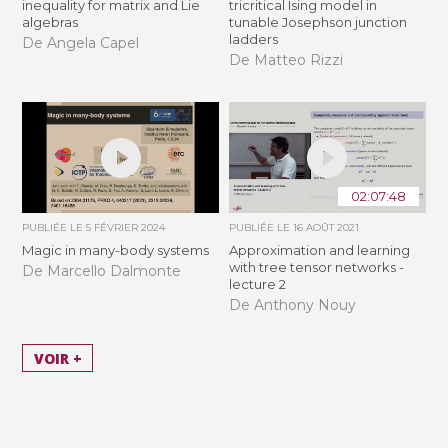
inequality for matrix and Lie
tricritical Ising model in
algebras
tunable Josephson junction
ladders
De Angela Capel
De Matteo Rizzi
02:07:48
PUBLIÉE LE
5 FÉVRIER 2024
PUBLIÉE LE
16 AOÛT 2021
Magic in many-body systems
Approximation and learning
with tree tensor networks -
De Marcello Dalmonte
lecture 2
De Anthony Nouy
VOIR +