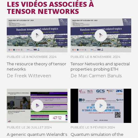
LES VIDÉOS ASSOCIÉES À
TENSOR NETWORKS
PUBLIÉE LE
8 NOVEMBRE 2024
PUBLIÉE LE
8 NOVEMBRE 2024
The resource theory of tensor
Tensor Networks and spectral
networks
properties: probing ETH
De Freek Witteveen
De Mari Carmen Banuls
47:12
PUBLIÉE LE
26 JUILLET 2024
PUBLIÉE LE
9 FÉVRIER 2024
A generic quantum Wielandt's
Quantum simulation of the