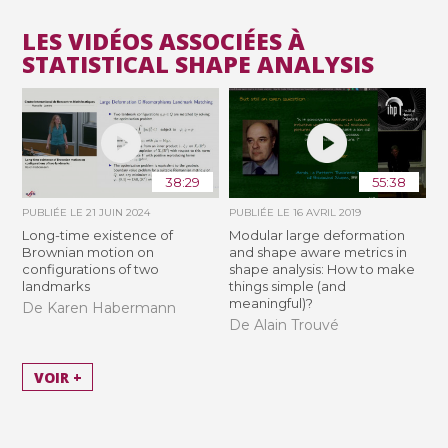
LES VIDÉOS ASSOCIÉES À
STATISTICAL SHAPE ANALYSIS
38:29
55:38
PUBLIÉE LE
21 JUIN 2024
PUBLIÉE LE
16 AVRIL 2019
Long-time existence of
Modular large deformation
Brownian motion on
and shape aware metrics in
configurations of two
shape analysis: How to make
landmarks
things simple (and
meaningful)?
De Karen Habermann
De Alain Trouvé
VOIR +