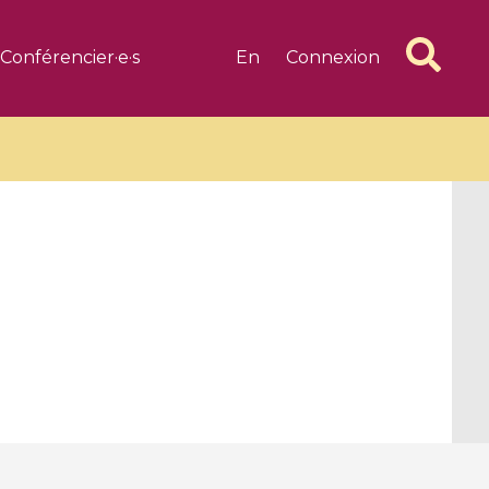
Conférencier·e·s
En
Connexion
6 videos
1 videos
d complex
CIMPA-CIRM Fellowships «
algébrique
Research in Residence »
Introduction to Dissipative
Dynamical Systems in Infinite
Dimensions and Their
Applications