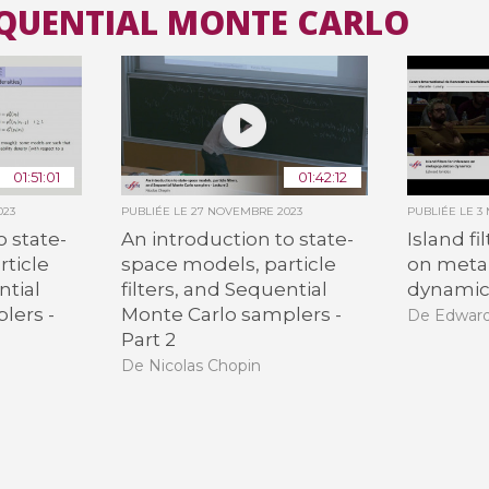
SEQUENTIAL MONTE CARLO
Toutes les collections
Tous les instituts
01:51:01
01:42:12
023
PUBLIÉE LE
27 NOVEMBRE 2023
PUBLIÉE LE
3
o state-
An introduction to state-
Island fi
rticle
space models, particle
on meta
ntial
filters, and Sequential
dynamic
lers -
Monte Carlo samplers -
De Edward
Part 2
De Nicolas Chopin