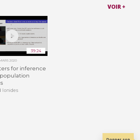
VOIR +
39:24
 MARS 2020
lters for inference
population
s
 Ionides
Donner son