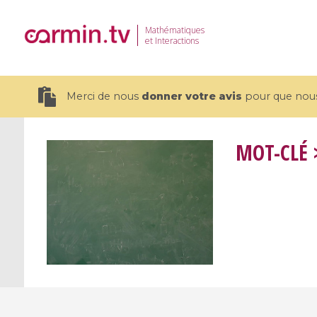
Mathématiques
et Interactions
Merci de nous
donner votre avis
pour que nous 
MOT-CLÉ
>
19 videos
CEMRACS 2026 : Modeling and AI
Coulomb b
for Environmental Transition /
quantum 
Centre d'Eté Mathématique de
Coulomb 
Recherche Avancée en Calcul
affines
Scientifique