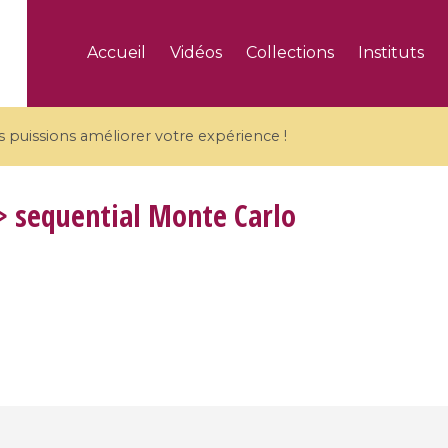
Accueil
Vidéos
Collections
Instituts
puissions améliorer votre expérience !
 sequential Monte Carlo
5 videos
ranches and affine
Algebraic geometry an
groups / Branches de
geometry / Géométrie 
et groupes quantiques
et géométrie complexe