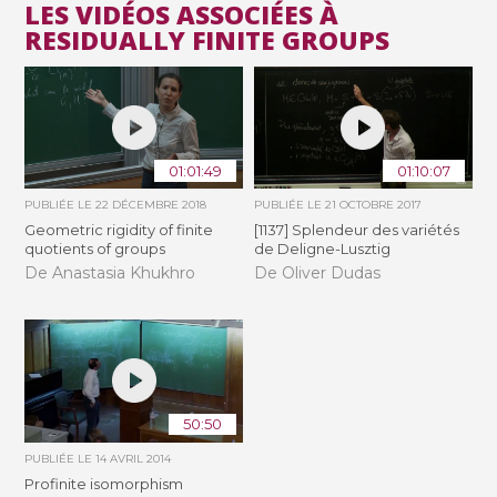
LES VIDÉOS ASSOCIÉES À
RESIDUALLY FINITE GROUPS
01:01:49
01:10:07
PUBLIÉE LE
22 DÉCEMBRE 2018
PUBLIÉE LE
21 OCTOBRE 2017
Geometric rigidity of finite
[1137] Splendeur des variétés
quotients of groups
de Deligne-Lusztig
De Anastasia Khukhro
De Oliver Dudas
50:50
PUBLIÉE LE
14 AVRIL 2014
Profinite isomorphism