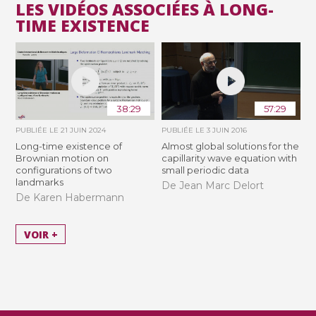
LES VIDÉOS ASSOCIÉES À LONG-
TIME EXISTENCE
38:29
57:29
PUBLIÉE LE
21 JUIN 2024
PUBLIÉE LE
3 JUIN 2016
Long-time existence of
Almost global solutions for the
Brownian motion on
capillarity wave equation with
configurations of two
small periodic data
landmarks
De Jean Marc Delort
De Karen Habermann
VOIR +