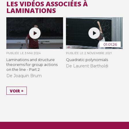
LES VIDÉOS ASSOCIÉES À
LAMINATIONS
01:01:26
PUBLIÉE LE
3 MAI 2024
PUBLIÉE LE
2 NOVEMBRE 2021
Laminations and structure
Quadratic polynomials
theorems for group actions
De Laurent Bartholdi
on the line - Part 2
De Joaquin Brum
VOIR +