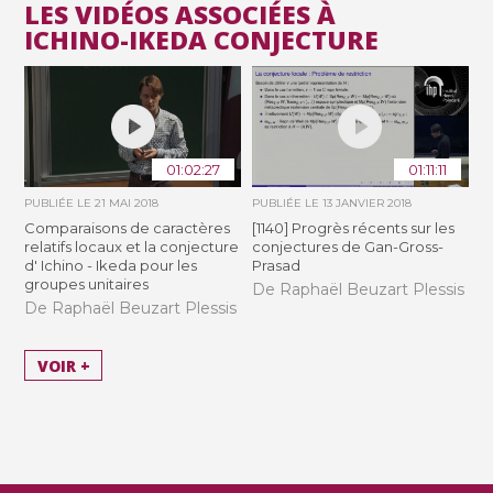
LES VIDÉOS ASSOCIÉES À
ICHINO-IKEDA CONJECTURE
01:02:27
01:11:11
PUBLIÉE LE
21 MAI 2018
PUBLIÉE LE
13 JANVIER 2018
Comparaisons de caractères
[1140] Progrès récents sur les
relatifs locaux et la conjecture
conjectures de Gan-Gross-
d' Ichino - Ikeda pour les
Prasad
groupes unitaires
De Raphaël Beuzart Plessis
De Raphaël Beuzart Plessis
VOIR +