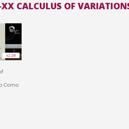
49-XX CALCULUS OF VARIATIO
Toutes les collections
Tous les instituts
42:28
of
mo Como