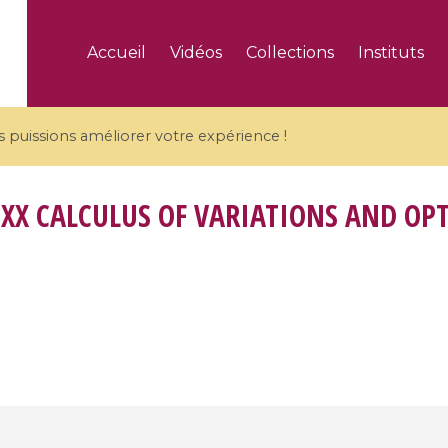
Accueil
Vidéos
Collections
Instituts
puissions améliorer votre expérience !
-XX CALCULUS OF VARIATIONS AND OP
5 videos
ranches and affine
Algebraic geometry an
groups / Branches de
geometry / Géométrie 
et groupes quantiques
et géométrie complexe