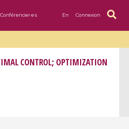
Conférencier·e·s
En
Connexion
TIMAL CONTROL; OPTIMIZATION
6 videos
1 videos
d complex
CIMPA-CIRM Fellowships «
algébrique
Research in Residence »
Introduction to Dissipative
Dynamical Systems in Infinite
Dimensions and Their
Applications