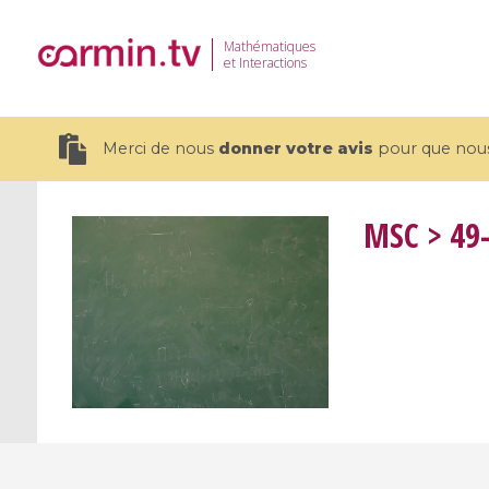
Mathématiques
et Interactions
Merci de nous
donner votre avis
pour que nous 
MSC
> 49
19 videos
CEMRACS 2026 : Modeling and AI
Coulomb b
for Environmental Transition /
quantum 
Centre d'Eté Mathématique de
Coulomb 
Recherche Avancée en Calcul
affines
Scientifique