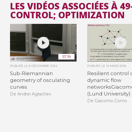
LES VIDÉOS ASSOCIÉES À 
CONTROL; OPTIMIZATION
57:19
PUBLIÉE LE
6 DÉCEMBRE 2024
PUBLIÉE LE
14 MARS 2016
Sub-Riemannian
Resilient control 
geometry of osculating
dynamic flow
curves
networksGiaco
(Lund University)
De Andrei Agrachev
De Giacomo Como