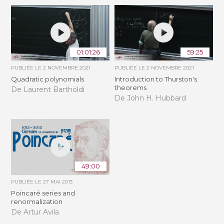
01:01:26
59:25
PUBLIÉE LE
2 NOVEMBRE 2021
PUBLIÉE LE
2 NOVEMBRE 2021
Quadratic polynomials
Introduction to Thurston's
theorems
De Laurent Bartholdi
De John H. Hubbard
49:00
PUBLIÉE LE
27 MAI 2013
Poincaré series and
renormalization
De Artur Avila