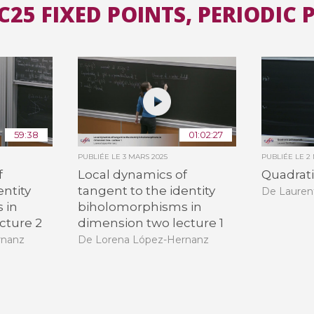
C25 FIXED POINTS, PERIODIC 
Toutes les collections
Tous les instituts
59:38
01:02:27
PUBLIÉE LE
3 MARS 2025
PUBLIÉE LE
2
f
Local dynamics of
Quadrat
entity
tangent to the identity
De Laurent
 in
biholomorphisms in
cture 2
dimension two lecture 1
rnanz
De Lorena López-Hernanz