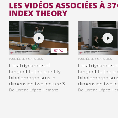
LES VIDÉOS ASSOCIÉES À 37
INDEX THEORY
57:00
PUBLIÉE LE
3 MARS 2025
PUBLIÉE LE
3 MARS 2025
Local dynamics of
Local dynamics o
tangent to the identity
tangent to the id
biholomorphisms in
biholomorphisms
dimension two lecture 3
dimension two le
De Lorena López-Hernanz
De Lorena López-He