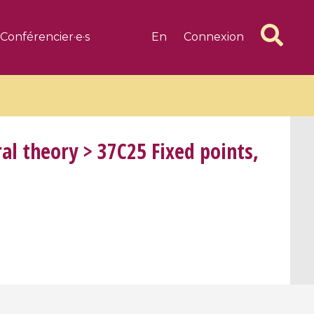
Conférencier·e·s
En
Connexion
l theory > 37C25 Fixed points,
6 videos
1 videos
d complex
CIMPA-CIRM Fellowships «
algébrique
Research in Residence »
Introduction to Dissipative
Dynamical Systems in Infinite
Dimensions and Their
Applications