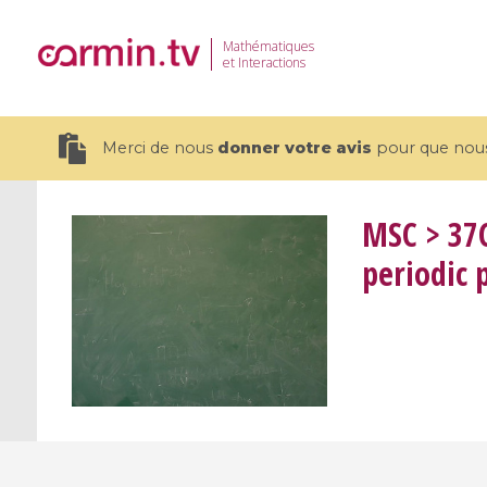
Mathématiques
et Interactions
Merci de nous
donner votre avis
pour que nous 
MSC
> 37C
periodic 
19 videos
CEMRACS 2026 : Modeling and AI
Coulomb b
for Environmental Transition /
quantum 
Centre d'Eté Mathématique de
Coulomb 
Recherche Avancée en Calcul
affines
Scientifique