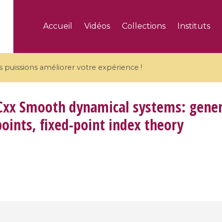
Accueil
Vidéos
Collections
Instituts
puissions améliorer votre expérience !
xx Smooth dynamical systems: genera
points, fixed-point index theory
5 videos
ranches and affine
Algebraic geometry an
groups / Branches de
geometry / Géométrie 
et groupes quantiques
et géométrie complexe