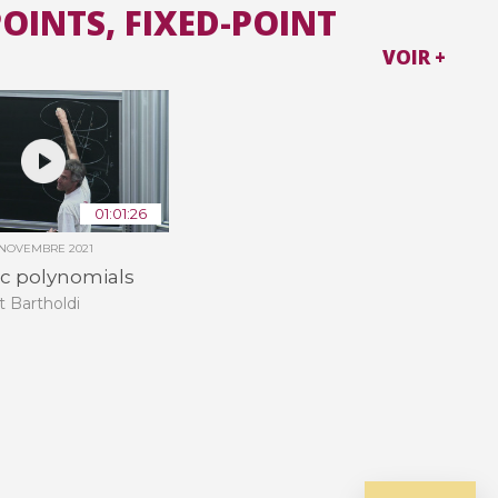
POINTS, FIXED-POINT
VOIR +
01:01:26
 NOVEMBRE 2021
ic polynomials
 Bartholdi