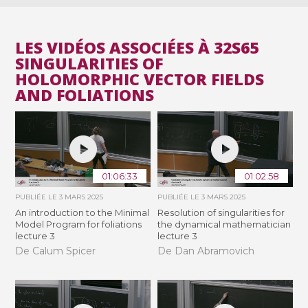
LES VIDÉOS ASSOCIÉES À 32S65
SINGULARITIES OF
HOLOMORPHIC VECTOR FIELDS
AND FOLIATIONS
01:06:33
01:02:58
PUBLIÉE LE
3 MARS 2025
PUBLIÉE LE
3 MARS 2025
An introduction to the Minimal
Resolution of singularities for
Model Program for foliations
the dynamical mathematician
lecture 3
lecture 3
De Calum Spicer
De Dan Abramovich