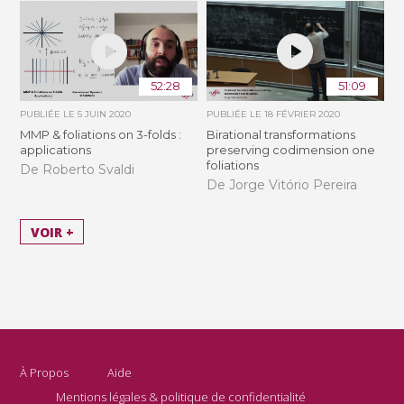
52:28
51:09
PUBLIÉE LE
5 JUIN 2020
PUBLIÉE LE
18 FÉVRIER 2020
MMP & foliations on 3-folds :
Birational transformations
applications
preserving codimension one
foliations
De Roberto Svaldi
De Jorge Vitório Pereira
VOIR +
À Propos
Aide
Mentions légales & politique de confidentialité