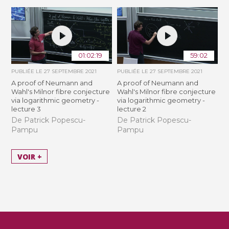
01:02:19
59:02
PUBLIÉE LE
27 SEPTEMBRE 2021
PUBLIÉE LE
27 SEPTEMBRE 2021
A proof of Neumann and
A proof of Neumann and
Wahl's Milnor fibre conjecture
Wahl's Milnor fibre conjecture
via logarithmic geometry -
via logarithmic geometry -
lecture 3
lecture 2
De Patrick Popescu-
De Patrick Popescu-
Pampu
Pampu
VOIR +