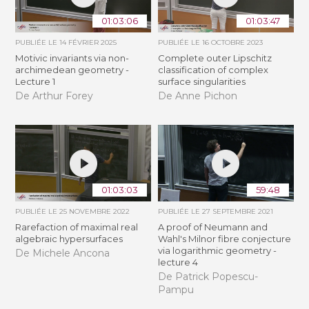
01:03:06
01:03:47
PUBLIÉE LE
14 FÉVRIER 2025
PUBLIÉE LE
16 OCTOBRE 2023
Motivic invariants via non-
Complete outer Lipschitz
archimedean geometry -
classification of complex
Lecture 1
surface singularities
De Arthur Forey
De Anne Pichon
01:03:03
59:48
PUBLIÉE LE
25 NOVEMBRE 2022
PUBLIÉE LE
27 SEPTEMBRE 2021
Rarefaction of maximal real
A proof of Neumann and
algebraic hypersurfaces
Wahl's Milnor fibre conjecture
via logarithmic geometry -
De Michele Ancona
lecture 4
De Patrick Popescu-
Pampu