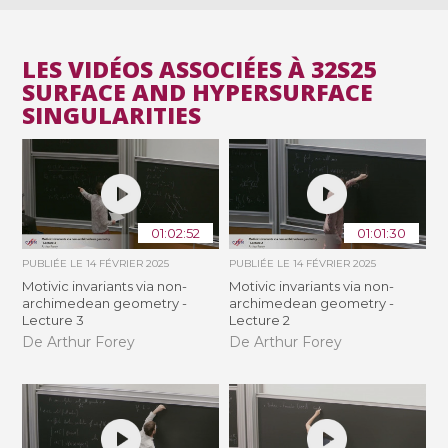
LES VIDÉOS ASSOCIÉES À 32S25
SURFACE AND HYPERSURFACE
SINGULARITIES
01:02:52
01:01:30
PUBLIÉE LE
14 FÉVRIER 2025
PUBLIÉE LE
14 FÉVRIER 2025
Motivic invariants via non-
Motivic invariants via non-
archimedean geometry -
archimedean geometry -
Lecture 3
Lecture 2
De Arthur Forey
De Arthur Forey