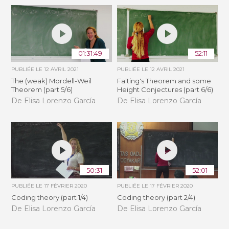
01:31:49
52:11
PUBLIÉE LE
12 AVRIL 2021
PUBLIÉE LE
12 AVRIL 2021
The (weak) Mordell-Weil
Falting's Theorem and some
Theorem (part 5/6)
Height Conjectures (part 6/6)
De Elisa Lorenzo García
De Elisa Lorenzo García
50:31
52:01
PUBLIÉE LE
17 FÉVRIER 2020
PUBLIÉE LE
17 FÉVRIER 2020
Coding theory (part 1/4)
Coding theory (part 2/4)
De Elisa Lorenzo García
De Elisa Lorenzo García