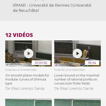
IRMAR - Université de Rennes 1;Université
de Neuchâtel
12 VIDÉOS
01:00:50
59:34
PUBLIÉE LE
13 MARS 2023
PUBLIÉE LE
6 MARS 2023
On smooth plane models for
Lower bound on the maximal
modular curves of Shimura
number of rational points on
type
curves over finite fields
De Elisa Lorenzo García
De Elisa Lorenzo García