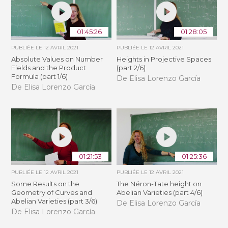
01:45:26
01:28:05
PUBLIÉE LE
12 AVRIL 2021
PUBLIÉE LE
12 AVRIL 2021
Absolute Values on Number
Heights in Projective Spaces
Fields and the Product
(part 2/6)
Formula (part 1/6)
De Elisa Lorenzo García
De Elisa Lorenzo García
01:21:53
01:25:36
PUBLIÉE LE
12 AVRIL 2021
PUBLIÉE LE
12 AVRIL 2021
Some Results on the
The Néron-Tate height on
Geometry of Curves and
Abelian Varieties (part 4/6)
Abelian Varieties (part 3/6)
De Elisa Lorenzo García
De Elisa Lorenzo García