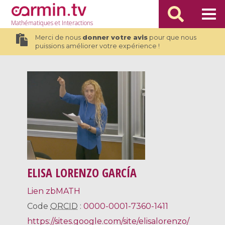
Mathématiques
et Interactions
Merci de nous
donner votre avis
pour que nous
puissions améliorer votre expérience !
ELISA LORENZO GARCÍA
Lien zbMATH
Code
ORCID
:
0000-0001-7360-1411
https://sites.google.com/site/elisalorenzo/