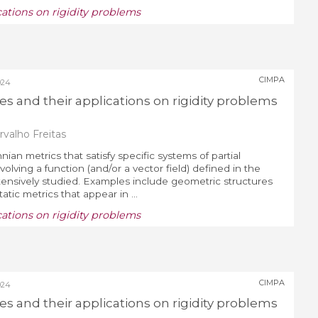
cations on rigidity problems
CIMPA
024
es and their applications on rigidity problems
valho Freitas
ian metrics that satisfy specific systems of partial
nvolving a function (and/or a vector field) defined in the
ensively studied. Examples include geometric structures
tatic metrics that appear in ...
cations on rigidity problems
CIMPA
024
es and their applications on rigidity problems