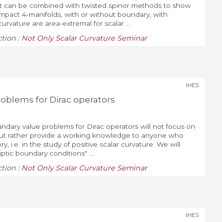
it can be combined with twisted spinor methods to show
ompact 4-manifolds, with or without boundary, with
rvature are area-extremal for scalar ...
ction :
Not Only Scalar Curvature Seminar
IHES
oblems for Dirac operators
undary value problems for Dirac operators will not focus on
s but rather provide a working knowledge to anyone who
y, i.e. in the study of positive scalar curvature. We will
iptic boundary conditions" ...
ction :
Not Only Scalar Curvature Seminar
IHES