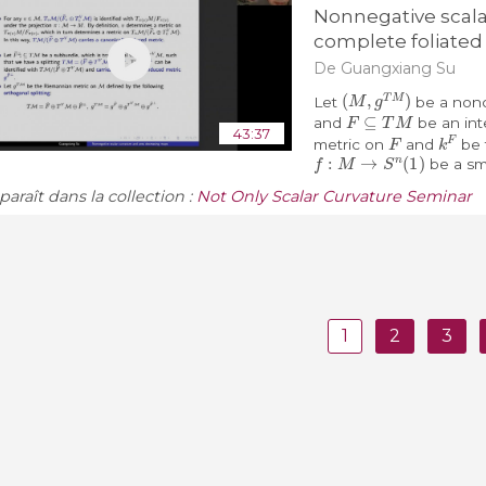
Nonnegative scala
complete foliated
De Guangxiang Su
(
M
,
g
T
M
)
Let
be a non
F
⊆
T
M
and
be an int
F
k
F
43:37
metric on
and
be t
f
:
M
→
S
n
(
1
)
be a sm
araît dans la collection :
Not Only Scalar Curvature Seminar
1
2
3