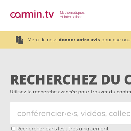
Mathématiques
et Interactions
Merci de nous
donner votre avis
pour que nous 
RECHERCHEZ DU 
19 videos
Utilisez la recherche avancée pour trouver du contenu
CEMRACS 2026 : Modeling and AI
Coulomb b
for Environmental Transition /
quantum 
Centre d'Eté Mathématique de
Coulomb 
Recherche Avancée en Calcul
affines
Scientifique
Rechercher dans les titres uniquement