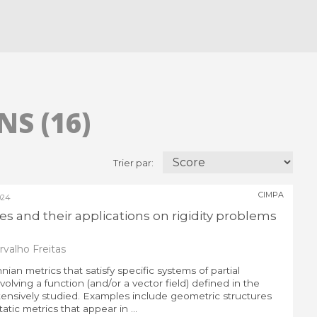
S (16)
Trier par:
CIMPA
024
es and their applications on rigidity problems
valho Freitas
ian metrics that satisfy specific systems of partial
nvolving a function (and/or a vector field) defined in the
ensively studied. Examples include geometric structures
tatic metrics that appear in ...