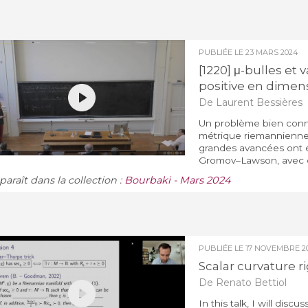
PUBLIÉE LE
23 MARS 2024
[1220] μ-bulles et 
positive en dimens
De Laurent Bessières
Un problème bien connu
métrique riemannienne 
grandes avancées ont 
Gromov–Lawson, avec de
araît dans la collection :
Bourbaki - Mars 2024
PUBLIÉE LE
17 NOVEMBRE 2
Scalar curvature r
De Renato Bettiol
In this talk, I will disc