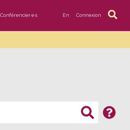
Conférencier·e·s
En
Connexion
6 videos
1 videos
d complex
CIMPA-CIRM Fellowships «
algébrique
Research in Residence »
Introduction to Dissipative
Dynamical Systems in Infinite
Dimensions and Their
Applications