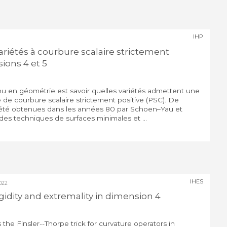
IHP
variétés à courbure scalaire strictement
ions 4 et 5
 en géométrie est savoir quelles variétés admettent une
de courbure scalaire strictement positive (PSC). De
été obtenues dans les années 80 par Schoen–Yau et
s techniques de surfaces minimales et ...
IHES
022
igidity and extremality in dimension 4
uss the Finsler--Thorpe trick for curvature operators in