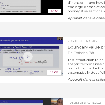
dimension 4, and how 
that large classes of c
45:55
nonnegative sectional cu
Apparaît dans la colle
PUBLIÉE LE
11 MAI 2022
Boundary value pr
De Christian Bär
This introduction to bo
analytic technicalitie
wants to apply the theor
43:08
systematically study "ell
Apparaît dans la colle
PUBLIÉE LE
21 AVRIL 2022