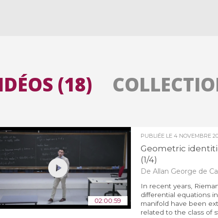
Toutes les collections
Tous les instituts
IDÉOS (18)
COLLECTION
PUBLIÉE LE
4 NOVEMBRE 2
Geometric identiti
(1/4)
De Allan George de Car
In recent years, Riemann
differential equations i
02:00:59
manifold have been ext
related to the class of s