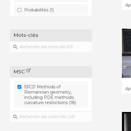
App
Probabilités (1)
Relativité Générale et
Cosmologie Quantique (2)
Mots-clés
Théorie de l'information (1)
Théorie spectrale (1)
Topologie géométrique (2)
MSC
53C21 Methods of
App
Riemannian geometry,
including PDE methods;
curvature restrictions (18)