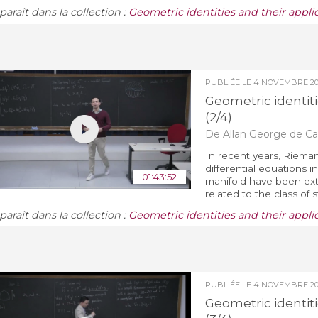
araît dans la collection :
Geometric identities and their appli
PUBLIÉE LE
4 NOVEMBRE 2
Geometric identiti
(2/4)
De Allan George de Car
In recent years, Riemann
differential equations i
01:43:52
manifold have been ext
related to the class of s
araît dans la collection :
Geometric identities and their appli
PUBLIÉE LE
4 NOVEMBRE 2
Geometric identiti