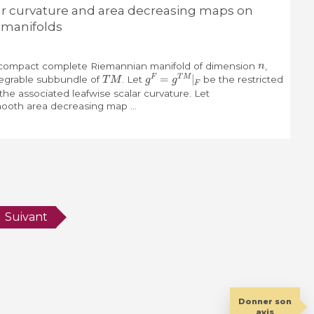
r curvature and area decreasing maps on
 manifolds
n
compact complete Riemannian manifold of dimension
,
T
M
g
F
=
g
T
M
|
F
egrable subbundle of
. Let
be the restricted
he associated leafwise scalar curvature. Let
ooth area decreasing map ...
Suivant
Donner son
avis