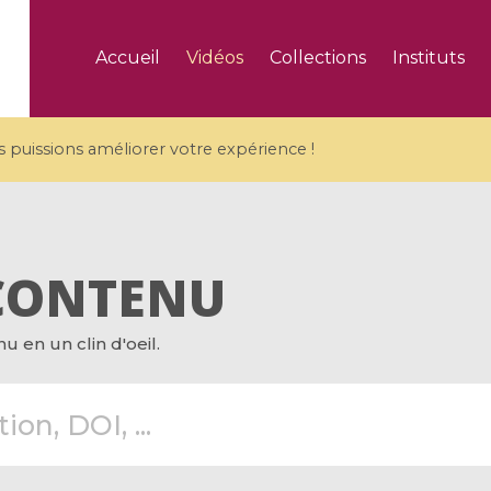
Accueil
Vidéos
Collections
Instituts
puissions améliorer votre expérience !
CONTENU
5 videos
 en un clin d'oeil.
ranches and affine
Algebraic geometry an
groups / Branches de
geometry / Géométrie 
et groupes quantiques
et géométrie complexe