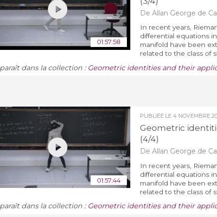
(3/4)
De Allan George de Car
In recent years, Riemann
differential equations i
01:57:58
manifold have been ext
related to the class of s
araît dans la collection :
Geometric identities and their appli
PUBLIÉE LE
4 NOVEMBRE 2
Geometric identiti
(4/4)
De Allan George de Car
In recent years, Riemann
differential equations i
01:57:44
manifold have been ext
related to the class of s
araît dans la collection :
Geometric identities and their appli