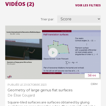
VIDÉOS (2)
VOIR LES FILTRES
Trier par:
58:44
CIRM
PUBLIÉE LE
23 OCTOBRE 2023
Geometry of large genus flat surfaces
De Élise Goujard
Square-tiled surfaces are surfaces obtained by gluing