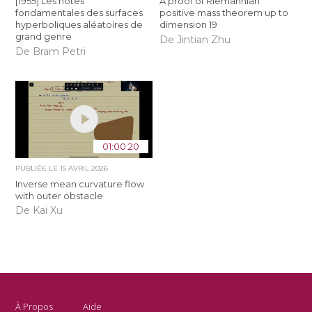
[1955] Les notes
A proof of Riemannian
fondamentales des surfaces
positive mass theorem up to
hyperboliques aléatoires de
dimension 19
grand genre
De Jintian Zhu
De Bram Petri
01:00:20
PUBLIÉE LE
15 AVRIL 2026
Inverse mean curvature flow
with outer obstacle
De Kai Xu
À Propos
Aide