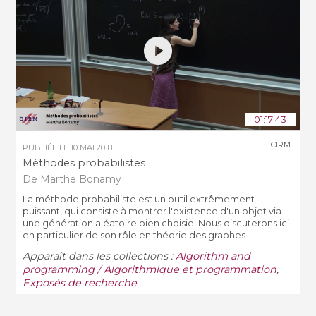
01:17:43
CIRM
PUBLIÉE LE
10 MAI 2018
Méthodes probabilistes
De Marthe Bonamy
La méthode probabiliste est un outil extrêmement
puissant, qui consiste à montrer l'existence d'un objet via
une génération aléatoire bien choisie. Nous discuterons ici
en particulier de son rôle en théorie des graphes.
Apparaît dans les collections :
Algorithm and
programming / Algorithmique et programmation
,
Exposés de recherche