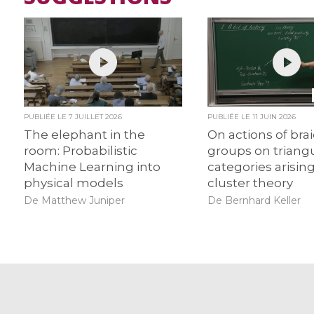
PUBLIÉE LE
7 JUILLET 2026
PUBLIÉE LE
11 JUIN 2026
The elephant in the
On actions of bra
room: Probabilistic
groups on triang
Machine Learning into
categories arising
physical models
cluster theory
De Matthew Juniper
De Bernhard Keller