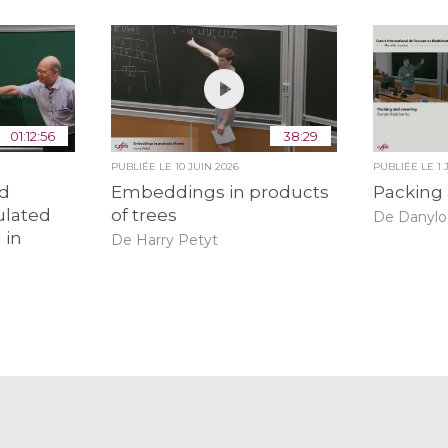
01:12:56
38:29
PUBLIÉE LE
10 JUIN 2026
PUBLIÉE LE
1 
id
Embeddings in products
Packing
ulated
of trees
De Danyl
 in
De Harry Petyt