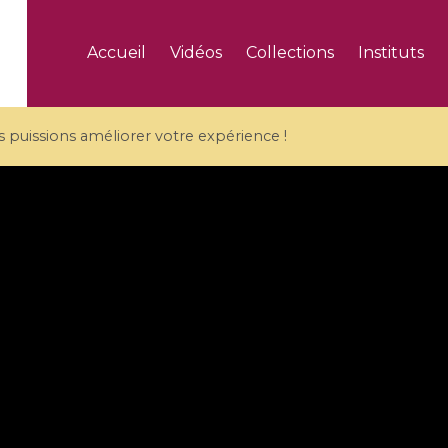
Accueil
Vidéos
Collections
Instituts
puissions améliorer votre expérience !
5 videos
ranches and affine
Algebraic geometry an
groups / Branches de
geometry / Géométrie 
et groupes quantiques
et géométrie complexe