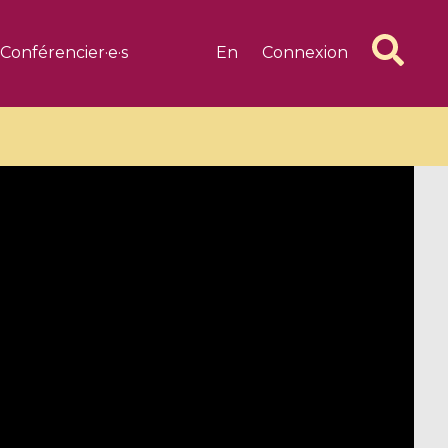
Conférencier·e·s
En
Connexion
6 videos
1 videos
d complex
CIMPA-CIRM Fellowships «
algébrique
Research in Residence »
Introduction to Dissipative
Dynamical Systems in Infinite
Dimensions and Their
Applications