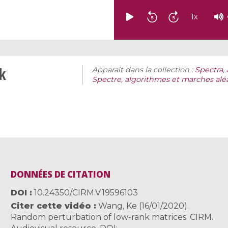
1
x
k
Apparaît dans la collection :
Spectra,
Spectre, algorithmes et marches aléa
DONNÉES DE CITATION
DOI
10.24350/CIRM.V.19596103
Citer cette vidéo
Wang, Ke (16/01/2020).
Random perturbation of low-rank matrices. CIRM.