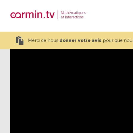
Mathématiques
et Interactions
Merci de nous
donner votre avis
pour que nous 
19 videos
CEMRACS 2026 : Modeling and AI
Coulomb b
for Environmental Transition /
quantum 
Centre d'Eté Mathématique de
Coulomb 
Recherche Avancée en Calcul
affines
Scientifique