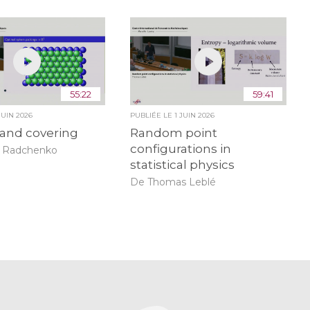
55:22
59:41
JUIN 2026
PUBLIÉE LE
1 JUIN 2026
 and covering
Random point
configurations in
o Radchenko
statistical physics
De Thomas Leblé