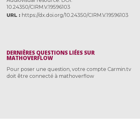
Audiovisual resource. DOI:
10.24350/CIRM.V.19596103
URL
https://dx.doi.org/10.24350/CIRM.V.19596103
DERNIÈRES QUESTIONS LIÉES SUR
MATHOVERFLOW
Pour poser une question, votre compte Carmin.tv
doit être connecté à mathoverflow