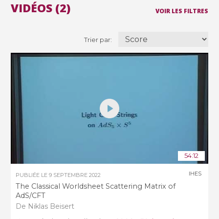
VIDÉOS (2)
VOIR LES FILTRES
Trier par:
54:12
IHES
PUBLIÉE LE
9 SEPTEMBRE 2022
The Classical Worldsheet Scattering Matrix of
AdS/CFT
De Niklas Beisert