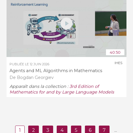
40:50
IHES
PUBLIÉE LE
12 JUIN 2026
Agents and ML Algorithms in Mathematics
De Bogdan Georgiev
Apparaît dans la collection :
3rd Edition of
Mathematics for and by Large Language Models
1
2
3
4
5
6
7
...