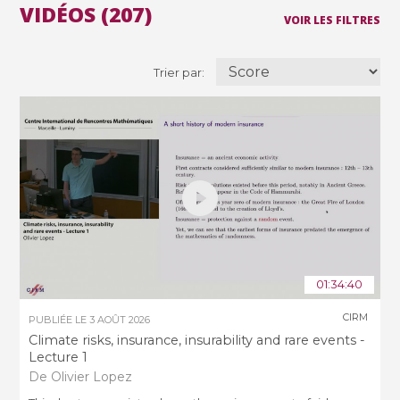
VIDÉOS (207)
VOIR LES FILTRES
Trier par:
01:34:40
CIRM
PUBLIÉE LE
3 AOÛT 2026
Climate risks, insurance, insurability and rare events -
Lecture 1
De Olivier Lopez