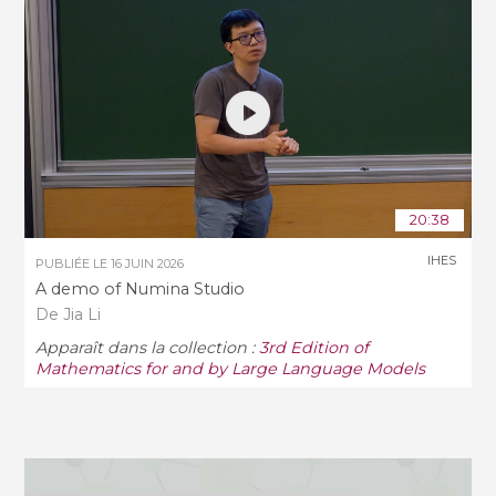
20:38
IHES
PUBLIÉE LE
16 JUIN 2026
A demo of Numina Studio
De Jia Li
Apparaît dans la collection :
3rd Edition of
Mathematics for and by Large Language Models