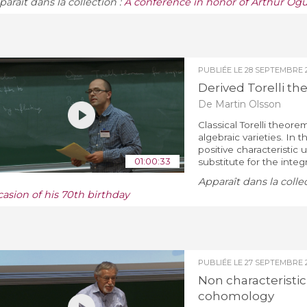
araît dans la collection :
A conference in honor of Arthur Ogus
PUBLIÉE LE
28 SEPTEMBRE 2
Derived Torelli th
De Martin Olsson
Classical Torelli theore
algebraic varieties. In t
positive characteristic
01:00:33
substitute for the integr
Apparaît dans la colle
casion of his 70th birthday
PUBLIÉE LE
27 SEPTEMBRE 2
Non characteristic
cohomology