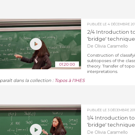
PUBLIÉE LE
4 DÉCEMBRE 20
2/4 Introduction to
'bridge' technique
De Olivia Caramello
Construction of classif
subtoposes of the class
01:20:00
theory. Transfer of topo
interpretations.
araît dans la collection :
Topos à l'IHES
PUBLIÉE LE
3 DÉCEMBRE 201
1/4 Introduction to
'bridge' technique
De Olivia Caramello