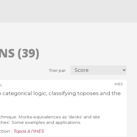
S (39)
Trier par:
IHES
5
o categorical logic, classifying toposes and the
echnique: Morita-equivalences as ‘decks’ and site
rches’. Some examples and applications.
ction :
Topos à l'IHES