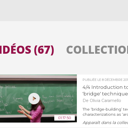
Toutes les collections
Tous les instituts
IDÉOS (67)
COLLECTION
PUBLIÉE LE
8 DÉCEMBRE 201
4/4 Introduction t
'bridge' technique
De Olivia Caramello
The ‘bridge-building’ t
characterizations as ‘a
01:17:50
Apparaît dans la colle