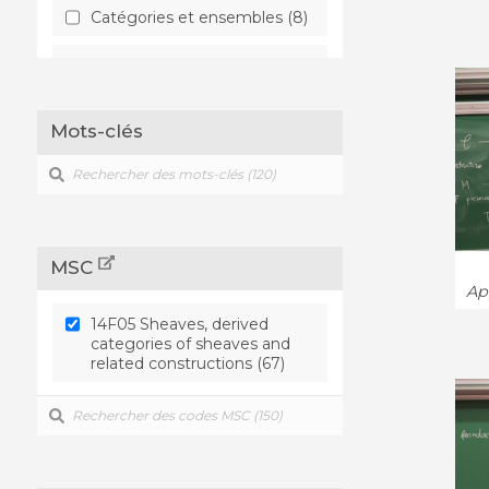
Catégories et ensembles (8)
Géométrie algébrique (64)
Géométrie différentielle (1)
Mots-clés
Géométrie symplectique (1)
K-théorie et homologie (7)
Logique (4)
MSC
App
Physique des Hautes
14F05 Sheaves, derived
Energies (7)
categories of sheaves and
related constructions (67)
Physique mathématique (8)
Théorie des nombres (6)
Théorie des représentations
(4)