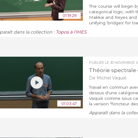
The course will begin by
categorical logic, with 
01:19:29
Makkai and Reyes and i
unifying 'bridges' for tra
araît dans la collection :
Topos à l'IHES
PUBLIÉE LE
30 NOVEMBRE 2
Théorie spectrale 
De Michel Vaquié
Travail en commun avec
dessus d'une catégorie
Vaquié comme sous caté
01:03:47
la version "foncteur des
Apparaît dans la colle