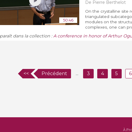
De Pierre Berthelot
On the crystalline site r
triangulated subcategor
50:46
modules on the structur
complexes, one can prov
araît dans la collection :
A conference in honor of Arthur Ogus
<<
Précédent
...
3
4
5
6
À Pr