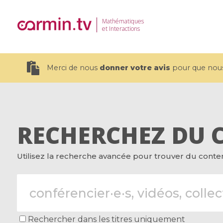
Mathématiques
et Interactions
Merci de nous
donner votre avis
pour que nous 
RECHERCHEZ DU 
19 videos
Utilisez la recherche avancée pour trouver du contenu
CEMRACS 2026 : Modeling and AI
Coulomb b
for Environmental Transition /
quantum 
Centre d'Eté Mathématique de
Coulomb 
Recherche Avancée en Calcul
affines
Scientifique
Rechercher dans les titres uniquement