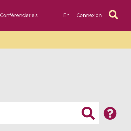
Conférencier·e·s
En
Connexion
6 videos
1 videos
d complex
CIMPA-CIRM Fellowships «
algébrique
Research in Residence »
Introduction to Dissipative
Dynamical Systems in Infinite
Dimensions and Their
Applications