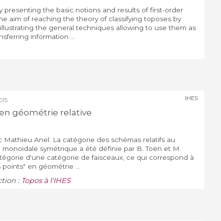
 presenting the basic notions and results of first-order
the aim of reaching the theory of classifying toposes by
llustrating the general techniques allowing to use them as
nsferring information ...
IHES
015
en géométrie relative
 Mathieu Anel. La catégorie des schémas relatifs au
 monoïdale symétrique a été définie par B. Toën et M.
gorie d'une catégorie de faisceaux, ce qui correspond à
 points" en géométrie ...
ction :
Topos à l'IHES