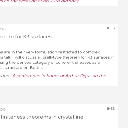
 on the occasion of his 70th birthday
IHES
015
eorem for K3 surfaces
ms are in their very formulation restricted to complex
his talk I will discuss a Torelli-type theorem for K3 surfaces in
 using the derived category of coherent sheaves as a
al structure on Betti ...
ction :
A conference in honor of Arthur Ogus on the
IHES
015
 finiteness theorems in crystalline