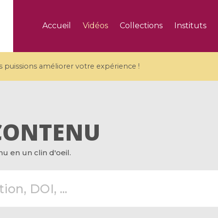
Accueil
Vidéos
Collections
Instituts
puissions améliorer votre expérience !
CONTENU
5 videos
 en un clin d'oeil.
ranches and affine
Algebraic geometry an
groups / Branches de
geometry / Géométrie 
et groupes quantiques
et géométrie complexe