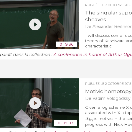
PUBLIÉE LE
3 OCTOBRE 2015
The singular suppo
sheaves
De Alexander Beilinso
I will discuss some rec
theory of Kashiwara and 
01:19:36
characteristic.
araît dans la collection :
A conference in honor of Arthur Ogus
PUBLIÉE LE
2 OCTOBRE 2015
Motivic homotopy 
De Vadim Vologodsky
Given a log scheme X 
associated with X a to
X
l
o
g
is motivic in the s
01:09:03
progress with Nick How