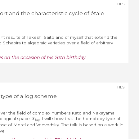
IHES
rt and the characteristic cycle of étale
n
ent results of Takeshi Saito and of myself that extend the
Schapira to algebraic varieties over a field of arbitrary
 on the occasion of his 70th birthday
IHES
type of a log scheme
over the field of complex numbers Kato and Nakayama
X
l
o
g
pological space
. I will show that the homotopy type of
ense of Morel and Voevodsky. The talk is based on a work in
ell.