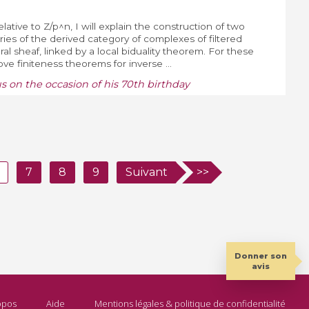
elative to Z/p^n, I will explain the construction of two
ies of the derived category of complexes of filtered
al sheaf, linked by a local biduality theorem. For these
e finiteness theorems for inverse ...
 on the occasion of his 70th birthday
7
8
9
Suivant
>>
Donner son
avis
opos
Aide
Mentions légales & politique de confidentialité