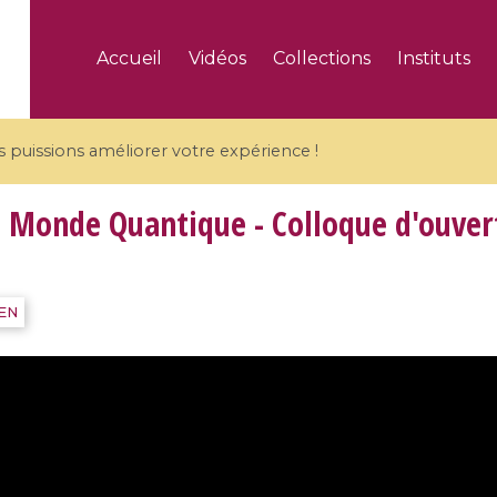
Accueil
Vidéos
Collections
Instituts
puissions améliorer votre expérience !
 Monde Quantique - Colloque d'ouver
5 videos
IEN
ranches and affine
Algebraic geometry an
groups / Branches de
geometry / Géométrie 
et groupes quantiques
et géométrie complexe