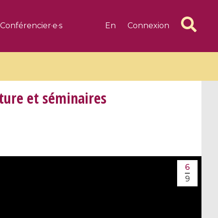
Conférencier·e·s
En
Connexion
ture et séminaires
6 videos
1 videos
d complex
CIMPA-CIRM Fellowships «
6
algébrique
Research in Residence »
9
Introduction to Dissipative
Dynamical Systems in Infinite
Dimensions and Their
Applications