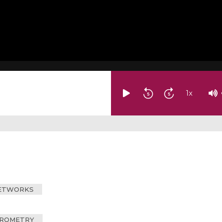
1
x
NETWORKS
EROMETRY