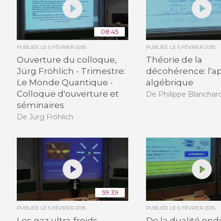
08:45
PUBLIÉE LE
5 FÉVRIER 2015
PUBLIÉE LE
5 FÉVRIER 2015
Ouverture du colloque,
Théorie de la
Jürg Fröhlich - Trimestre:
décohérence: l'a
Le Monde Quantique -
algébrique
Colloque d'ouverture et
De Philippe Blanchar
séminaires
De Jürg Fröhlich
59:39
PUBLIÉE LE
5 FÉVRIER 2015
PUBLIÉE LE
5 FÉVRIER 2015
Les gaz ultra-froids
De la dualité ond