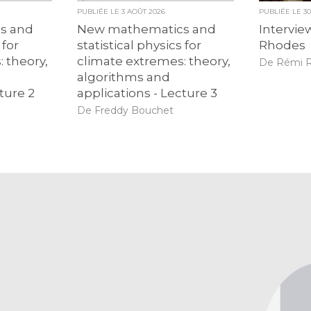
PUBLIÉE LE
3 AOÛT 2026
PUBLIÉE LE
3
s and
New mathematics and
Intervie
 for
statistical physics for
Rhodes
 theory,
climate extremes: theory,
De Rémi 
algorithms and
ture 2
applications - Lecture 3
De Freddy Bouchet