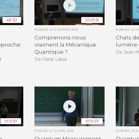
49:32
01:01:51
PUBLIÉE LE
5 FÉVRIER 2015
PUBLIÉE LE
5
Comprenons-nous
Chats d
pproche
vraiment la Mécanique
lumière
Quantique ?
De Jean-M
d
De Frank Laloë
01:11:57
01:11:07
PUBLIÉE LE
3 AVRIL 2015
PUBLIÉE LE
3 
e-
Quantum Measurement
Quantum