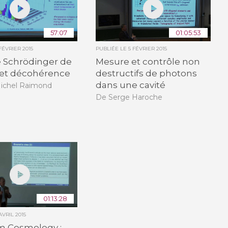
57:07
01:05:53
 FÉVRIER 2015
PUBLIÉE LE
5 FÉVRIER 2015
e Schrödinger de
Mesure et contrôle non
 et décohérence
destructifs de photons
dans une cavité
ichel Raimond
De Serge Haroche
01:13:28
AVRIL 2015
 Cosmology :