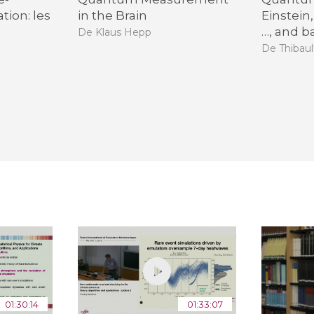
ation: les
in the Brain
Einstein,
…, and b
De Klaus Hepp
De Thibau
01:30:14
01:33:07