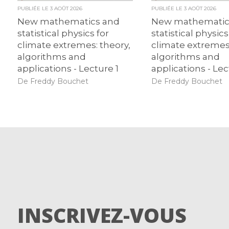
PUBLIÉE LE
3 AOÛT 2026
PUBLIÉE LE
3 AOÛT 2026
New mathematics and
New mathematic
statistical physics for
statistical physics
climate extremes: theory,
climate extremes:
algorithms and
algorithms and
applications - Lecture 1
applications - Lec
De Freddy Bouchet
De Freddy Bouchet
INSCRIVEZ-VOUS