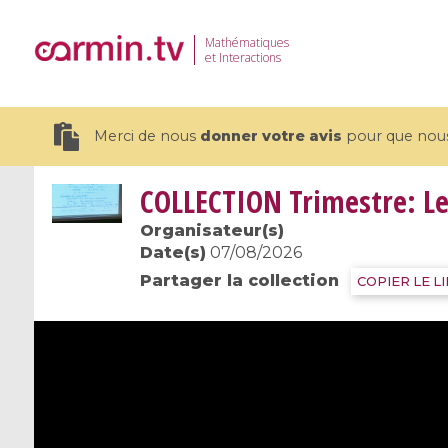
Mathématiques
et Interactions
Merci de nous
donner votre avis
pour que nous 
COLLECTION
Trimestre: Le
Organisateur(s)
Date(s)
07/08/2026
Partager la collection
19 videos
COPIER LE L
CEMRACS 2026 : Modeling and AI
Coulomb b
for Environmental Transition /
quantum 
Centre d'Eté Mathématique de
Coulomb 
Recherche Avancée en Calcul
affines
Scientifique