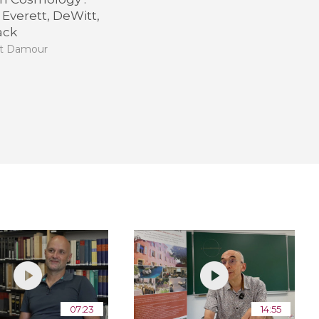
 Everett, DeWitt,
ack
lt Damour
07:23
14:55