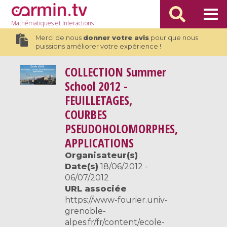
Mathématiques
et Interactions
Merci de nous
donner votre avis
pour que nous
puissions améliorer votre expérience !
COLLECTION
Summer
School 2012 -
FEUILLETAGES,
COURBES
PSEUDOHOLOMORPHES,
APPLICATIONS
Organisateur(s)
Date(s)
18/06/2012 -
06/07/2012
URL associée
https://www-fourier.univ-
grenoble-
alpes.fr/fr/content/ecole-