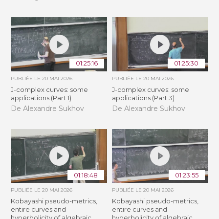
01:25:16
01:25:30
PUBLIÉE LE
20 MAI 2026
PUBLIÉE LE
20 MAI 2026
J-complex curves: some
J-complex curves: some
applications (Part 1)
applications (Part 3)
De Alexandre Sukhov
De Alexandre Sukhov
01:18:48
01:23:55
PUBLIÉE LE
20 MAI 2026
PUBLIÉE LE
20 MAI 2026
Kobayashi pseudo-metrics,
Kobayashi pseudo-metrics,
entire curves and
entire curves and
hyperbolicity of algebraic
hyperbolicity of algebraic