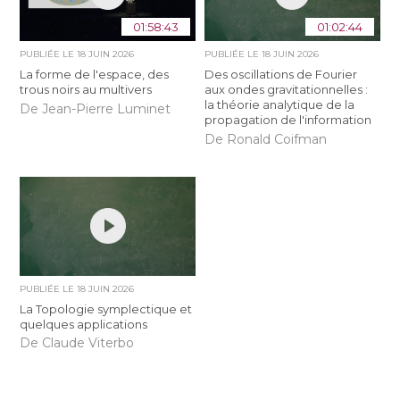
01:58:43
01:02:44
PUBLIÉE LE
18 JUIN 2026
PUBLIÉE LE
18 JUIN 2026
La forme de l'espace, des
Des oscillations de Fourier
trous noirs au multivers
aux ondes gravitationnelles :
la théorie analytique de la
De Jean-Pierre Luminet
propagation de l'information
De Ronald Coifman
PUBLIÉE LE
18 JUIN 2026
La Topologie symplectique et
quelques applications
De Claude Viterbo