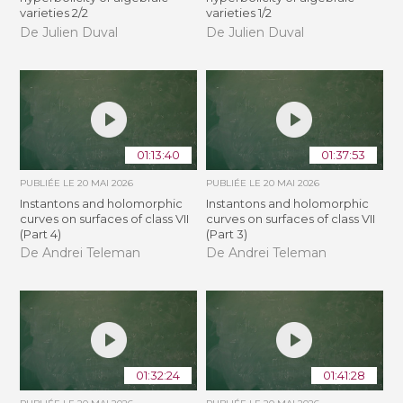
varieties 2/2
varieties 1/2
De Julien Duval
De Julien Duval
01:13:40
01:37:53
PUBLIÉE LE
20 MAI 2026
PUBLIÉE LE
20 MAI 2026
Instantons and holomorphic
Instantons and holomorphic
curves on surfaces of class VII
curves on surfaces of class VII
(Part 4)
(Part 3)
De Andrei Teleman
De Andrei Teleman
01:32:24
01:41:28