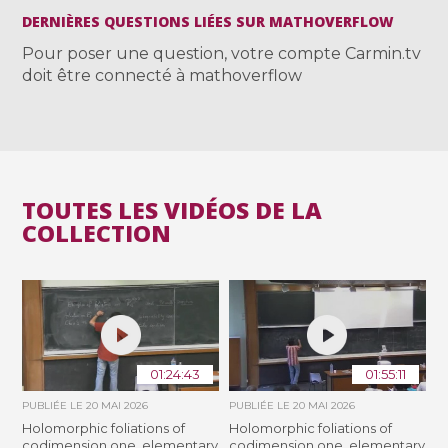
DERNIÈRES QUESTIONS LIÉES SUR MATHOVERFLOW
Pour poser une question, votre compte Carmin.tv
doit être connecté à mathoverflow
TOUTES LES VIDÉOS DE LA
COLLECTION
01:24:43
01:55:11
PUBLIÉE LE
20 MAI 2026
PUBLIÉE LE
20 MAI 2026
Holomorphic foliations of
Holomorphic foliations of
codimension one, elementary
codimension one, elementary