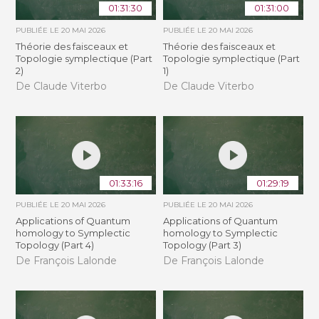
01:31:30
01:31:00
PUBLIÉE LE
20 MAI 2026
PUBLIÉE LE
20 MAI 2026
Théorie des faisceaux et
Théorie des faisceaux et
Topologie symplectique (Part
Topologie symplectique (Part
2)
1)
De Claude Viterbo
De Claude Viterbo
01:33:16
01:29:19
PUBLIÉE LE
20 MAI 2026
PUBLIÉE LE
20 MAI 2026
Applications of Quantum
Applications of Quantum
homology to Symplectic
homology to Symplectic
Topology (Part 4)
Topology (Part 3)
De François Lalonde
De François Lalonde