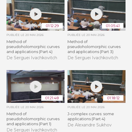
01:12:29
01:05:41
PUBLIÉE LE
20 MAI 2026
PUBLIÉE LE
20 MAI 2026
Method of
Method of
pseudoholomorphic curves
pseudoholomorphic curves
and applications (Part 4)
and applications (Part 3)
De Serguei Ivachkovitch
De Serguei Ivachkovitch
01:21:48
01:18:12
PUBLIÉE LE
20 MAI 2026
PUBLIÉE LE
20 MAI 2026
Method of
J-complex curves: some
pseudoholomorphic curves
applications (Part 4)
and applications (Part 1)
De Alexandre Sukhov
De Serguei Ivachkovitch