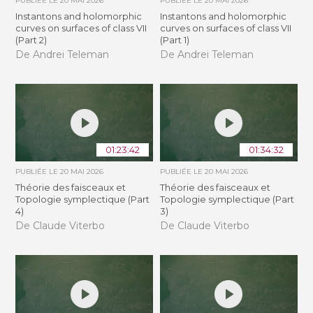
PUBLIÉE LE
20 MAI 2026
PUBLIÉE LE
20 MAI 2026
Instantons and holomorphic
Instantons and holomorphic
curves on surfaces of class VII
curves on surfaces of class VII
(Part 2)
(Part 1)
De Andrei Teleman
De Andrei Teleman
01:23:42
01:34:32
PUBLIÉE LE
20 MAI 2026
PUBLIÉE LE
20 MAI 2026
Théorie des faisceaux et
Théorie des faisceaux et
Topologie symplectique (Part
Topologie symplectique (Part
4)
3)
De Claude Viterbo
De Claude Viterbo