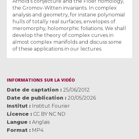
Arnold’s conjecture and the Floer homology,
the Gromov-Witten invariants. In complex
analysis and geometry, for instane polynomial
hulls of totally real surfaces, envelopes of
meromorphy, holomorphic foliations. We shall
develop the theory of complex curves in
almost complex manifolds and discuss some
of these applications in our lectures.
INFORMATIONS SUR LA VIDÉO
Date de captation
25/06/2012
Date de publication
20/05/2026
Institut
Institut Fourier
Licence
CC BY NC ND
Langue
Anglais
Format
MP4