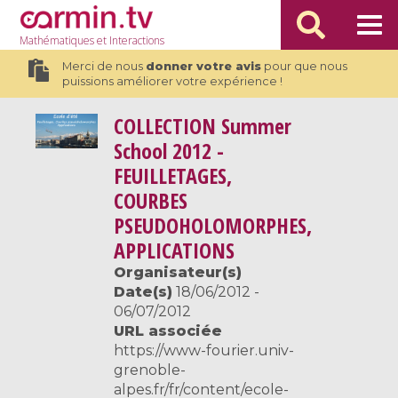
Mathématiques
et Interactions
Merci de nous
donner votre avis
pour que nous
puissions améliorer votre expérience !
COLLECTION
Summer
School 2012 -
FEUILLETAGES,
COURBES
PSEUDOHOLOMORPHES,
APPLICATIONS
Organisateur(s)
Date(s)
18/06/2012 -
06/07/2012
URL associée
https://www-fourier.univ-
grenoble-
alpes.fr/fr/content/ecole-