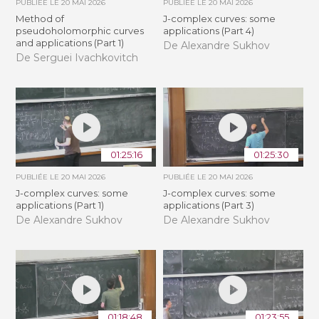
PUBLIÉE LE
20 MAI 2026
PUBLIÉE LE
20 MAI 2026
Method of
J-complex curves: some
pseudoholomorphic curves
applications (Part 4)
and applications (Part 1)
De Alexandre Sukhov
De Serguei Ivachkovitch
01:25:16
01:25:30
PUBLIÉE LE
20 MAI 2026
PUBLIÉE LE
20 MAI 2026
J-complex curves: some
J-complex curves: some
applications (Part 1)
applications (Part 3)
De Alexandre Sukhov
De Alexandre Sukhov
01:18:48
01:23:55