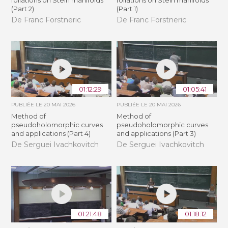
foliations on Stein manifolds
foliations on Stein manifolds
(Part 2)
(Part 1)
De Franc Forstneric
De Franc Forstneric
01:12:29
01:05:41
PUBLIÉE LE
20 MAI 2026
PUBLIÉE LE
20 MAI 2026
Method of
Method of
pseudoholomorphic curves
pseudoholomorphic curves
and applications (Part 4)
and applications (Part 3)
De Serguei Ivachkovitch
De Serguei Ivachkovitch
01:21:48
01:18:12