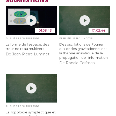
01:58:43
01:02:44
PUBLIÉE LE
18 JUIN 2026
PUBLIÉE LE
18 JUIN 2026
La forme de l'espace, des
Des oscillations de Fourier
trous noirs au multivers
aux ondes gravitationnelles :
la théorie analytique de la
De Jean-Pierre Luminet
propagation de l'information
De Ronald Coifman
PUBLIÉE LE
18 JUIN 2026
La Topologie symplectique et