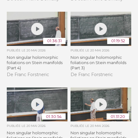
01:36:31
01:19:52
PUBLIÉE LE
20 MAI 2026
PUBLIÉE LE
20 MAI 2026
Non singular holomorphic
Non singular holomorphic
foliations on Stein manifolds
foliations on Stein manifolds
(Part 4)
(Part 3)
De Franc Forstneric
De Franc Forstneric
01:30:54
01:31:20
PUBLIÉE LE
20 MAI 2026
PUBLIÉE LE
20 MAI 2026
Non singular holomorphic
Non singular holomorphic