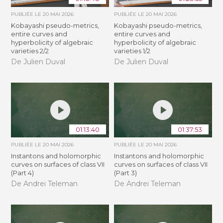
PUBLIÉE LE
20 MAI 2026
PUBLIÉE LE
20 MAI 2026
Kobayashi pseudo-metrics,
Kobayashi pseudo-metrics,
entire curves and
entire curves and
hyperbolicity of algebraic
hyperbolicity of algebraic
varieties 2/2
varieties 1/2
De Julien Duval
De Julien Duval
01:13:40
01:37:53
PUBLIÉE LE
20 MAI 2026
PUBLIÉE LE
20 MAI 2026
Instantons and holomorphic
Instantons and holomorphic
curves on surfaces of class VII
curves on surfaces of class VII
(Part 4)
(Part 3)
De Andrei Teleman
De Andrei Teleman