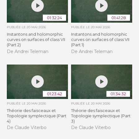
01:32:24
01:41:28
PUBLIÉE LE
20 MAI 2026
PUBLIÉE LE
20 MAI 2026
Instantons and holomorphic
Instantons and holomorphic
curves on surfaces of class VII
curves on surfaces of class VII
(Part 2)
(Part 1)
De Andrei Teleman
De Andrei Teleman
01:23:42
01:34:32
PUBLIÉE LE
20 MAI 2026
PUBLIÉE LE
20 MAI 2026
Théorie des faisceaux et
Théorie des faisceaux et
Topologie symplectique (Part
Topologie symplectique (Part
4)
3)
De Claude Viterbo
De Claude Viterbo