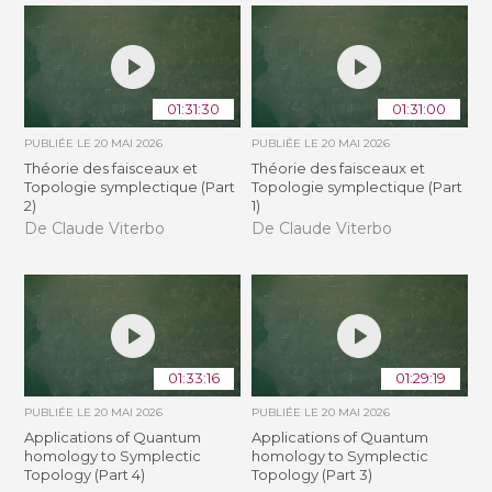
01:31:30
01:31:00
PUBLIÉE LE
20 MAI 2026
PUBLIÉE LE
20 MAI 2026
Théorie des faisceaux et
Théorie des faisceaux et
Topologie symplectique (Part
Topologie symplectique (Part
2)
1)
De Claude Viterbo
De Claude Viterbo
01:33:16
01:29:19
PUBLIÉE LE
20 MAI 2026
PUBLIÉE LE
20 MAI 2026
Applications of Quantum
Applications of Quantum
homology to Symplectic
homology to Symplectic
Topology (Part 4)
Topology (Part 3)