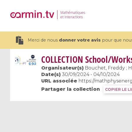
Mathématiques
et Interactions
Merci de nous
donner votre avis
pour que nous 
COLLECTION
School/Worksh
Organisateur(s)
Bouchet, Freddy ; H
Date(s)
30/09/2024 - 04/10/2024
URL associée
https://mathphysenerg
19 videos
Partager la collection
COPIER LE L
CEMRACS 2026 : Modeling and AI
Coulomb b
for Environmental Transition /
quantum 
Centre d'Eté Mathématique de
Coulomb 
Recherche Avancée en Calcul
affines
Scientifique