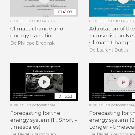
01:41:09
PUBLIÉE LE
7 OCTOBRE 2024
PUBLIÉE LE
7 OCTOBRE 2024
Climate change and
Adaptation of th
energy transition
Transmission Net
Climate Change
De Philippe Drobinski
De Laurent Dubus
01:16:53
PUBLIÉE LE
7 OCTOBRE 2024
PUBLIÉE LE
7 OCTOBRE 2024
Forecasting for the
Forecasting for t
energy system (1 « Short »
energy system (2
timescales)
Longer » timesca
De Riwal Plougonven
De Riwal Plougonve