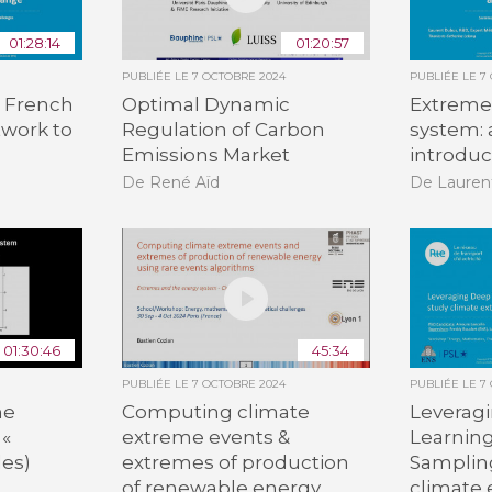
01:28:14
01:20:57
PUBLIÉE LE
7 OCTOBRE 2024
PUBLIÉE LE
7
e French
Optimal Dynamic
Extreme
work to
Regulation of Carbon
system: 
Emissions Market
introduc
De René Aïd
De Lauren
01:30:46
45:34
PUBLIÉE LE
7 OCTOBRE 2024
PUBLIÉE LE
7
he
Computing climate
Leverag
 «
extreme events &
Learning
les)
extremes of production
Samplin
of renewable energy
climate 
n