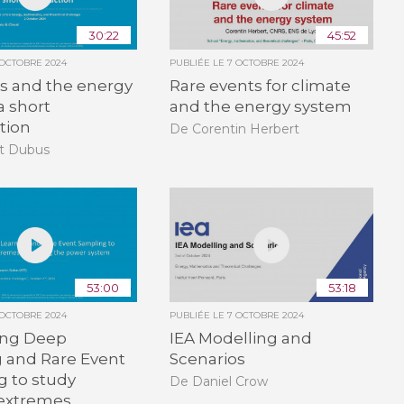
30:22
45:52
 OCTOBRE 2024
PUBLIÉE LE
7 OCTOBRE 2024
s and the energy
Rare events for climate
a short
and the energy system
tion
De Corentin Herbert
t Dubus
53:00
53:18
 OCTOBRE 2024
PUBLIÉE LE
7 OCTOBRE 2024
ing Deep
IEA Modelling and
 and Rare Event
Scenarios
g to study
De Daniel Crow
extremes...