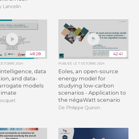
 Lancelin
48:28
42:41
 OCTOBRE 2024
PUBLIÉE LE
7 OCTOBRE 2024
l intelligence, data
Eoles, an open-source
tion, and data-
energy model for
surrogate models
studying low-carbon
climate
scenarios - Application to
the négaWatt scenario
Bocquet
De Philippe Quirion