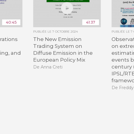
40:45
41:37
PUBLIÉE LE
7 OCTOBRE 2024
PUBLIÉE LE
7
rations
The New Emission
Observat
Trading System on
on extre
ing, and
Diffuse Emission in the
estimat
European Policy Mix
events b
century 
De Anna Creti
IPSL/RTE
framewo
De Freddy