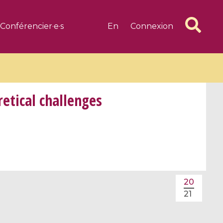
Conférencier·e·s
En
Connexion
tical challenges
6 videos
1 videos
d complex
CIMPA-CIRM Fellowships «
algébrique
Research in Residence »
20
Introduction to Dissipative
21
Dynamical Systems in Infinite
Dimensions and Their
Applications