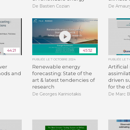
De Bastien Cozian
De Amaury
44:21
45:52
PUBLIÉE LE
7 OCTOBRE 2024
PUBLIÉE LE
7
wer
Renewable energy
Artificia
hods and
forecasting: State of the
assimila
art & latest tendencies of
driven 
research
for the 
De Georges Kariniotakis
De Marc 