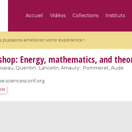
Accueil
Vidéos
Collections
Instituts
puissions améliorer votre expérience !
op: Energy, mathematics, and theore
oarau, Quentin ; Lancelin, Amaury ; Pommeret, Aude
ie.sciencesconf.org
5 videos
IEN
ranches and affine
Algebraic geometry an
groups / Branches de
geometry / Géométrie 
et groupes quantiques
et géométrie complexe