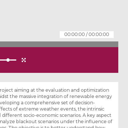
00:00:00
/
00:00:00
ject aiming at the evaluation and optimization
amidst the massive integration of renewable energy
developing a comprehensive set of decision-
ffects of extreme weather events, the intrinsic
 different socio-economic scenarios. A key aspect
d analyze blackout scenarios under the influence of
ns. The objective is to better understand how