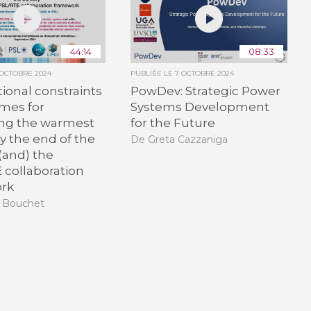
44:14
08:33
 OCTOBRE 2024
PUBLIÉE LE
7 OCTOBRE 2024
ional constraints
PowDev: Strategic Power
mes for
Systems Development
ing the warmest
for the Future
y the end of the
De Greta Cazzaniga
(and) the
 collaboration
rk
 Bouchet