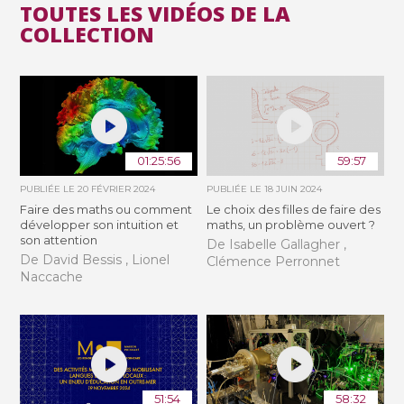
TOUTES LES VIDÉOS DE LA
COLLECTION
01:25:56
59:57
PUBLIÉE LE
20 FÉVRIER 2024
PUBLIÉE LE
18 JUIN 2024
Faire des maths ou comment
Le choix des filles de faire des
développer son intuition et
maths, un problème ouvert ?
son attention
De Isabelle Gallagher ,
De David Bessis , Lionel
Clémence Perronnet
Naccache
51:54
58:32