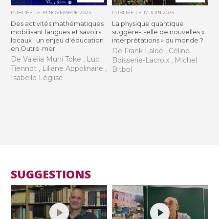
PUBLIÉE LE
19 NOVEMBRE 2024
PUBLIÉE LE
17 JUIN 2025
Des activités mathématiques
La physique quantique
mobilisant langues et savoirs
suggère-t-elle de nouvelles «
locaux : un enjeu d'éducation
interprétations » du monde ?
en Outre-mer
De Frank Laloë , Céline
De Valelia Muni Toke , Luc
Boisserie-Lacroix , Michel
Tiennot , Liliane Appolinaire ,
Bitbol
Isabelle Léglise
SUGGESTIONS