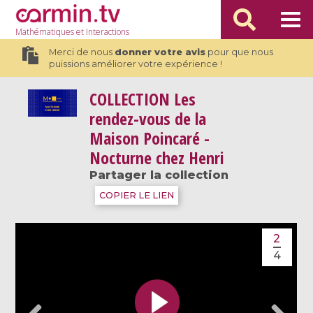
Mathématiques
et Interactions
Merci de nous
donner votre avis
pour que nous
puissions améliorer votre expérience !
COLLECTION
Les
rendez-vous de la
Maison Poincaré -
Nocturne chez Henri
Partager la collection
COPIER LE LIEN
2
4