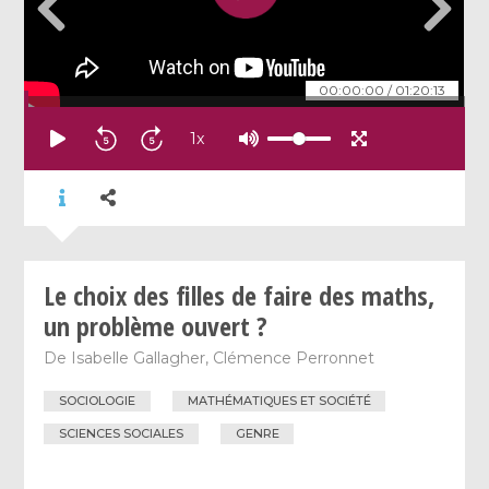
00:00:00
/
01:20:13
1
x
Le choix des filles de faire des maths,
un problème ouvert ?
De
Isabelle Gallagher
,
Clémence Perronnet
SOCIOLOGIE
MATHÉMATIQUES ET SOCIÉTÉ
SCIENCES SOCIALES
GENRE