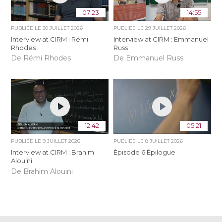
07:23
14:55
PUBLIÉE LE
30 JUILLET 2026
PUBLIÉE LE
29 JUILLET 2026
Interview at CIRM : Rémi
Interview at CIRM : Emmanuel
Rhodes
Russ
De Rémi Rhodes
De Emmanuel Russ
12:42
05:21
PUBLIÉE LE
9 JUILLET 2026
PUBLIÉE LE
8 JUILLET 2026
Interview at CIRM : Brahim
Épisode 6 Épilogue
Alouini
De Brahim Alouini