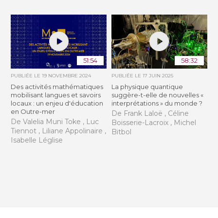
51:54
58:32
PUBLIÉE LE
19 NOVEMBRE 2024
PUBLIÉE LE
17 JUIN 2025
Des activités mathématiques
La physique quantique
mobilisant langues et savoirs
suggère-t-elle de nouvelles «
locaux : un enjeu d'éducation
interprétations » du monde ?
en Outre-mer
De Frank Laloë , Céline
De Valelia Muni Toke , Luc
Boisserie-Lacroix , Michel
Tiennot , Liliane Appolinaire ,
Bitbol
Isabelle Léglise