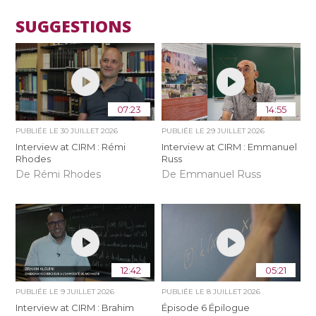
SUGGESTIONS
07:23
14:55
PUBLIÉE LE
30 JUILLET 2026
PUBLIÉE LE
29 JUILLET 2026
Interview at CIRM : Rémi
Interview at CIRM : Emmanuel
Rhodes
Russ
De Rémi Rhodes
De Emmanuel Russ
12:42
05:21
PUBLIÉE LE
9 JUILLET 2026
PUBLIÉE LE
8 JUILLET 2026
Interview at CIRM : Brahim
Épisode 6 Épilogue