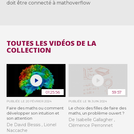
doit être connecté à mathoverflow
TOUTES LES VIDÉOS DE LA
COLLECTION
01:25:56
59:57
PUBLIÉE LE
20 FÉVRIER 2024
PUBLIÉE LE
18 JUIN 2024
Faire des maths ou comment
Le choix des filles de faire des
développer son intuition et
maths, un problème ouvert ?
son attention
De Isabelle Gallagher ,
De David Bessis , Lionel
Clémence Perronnet
Naccache