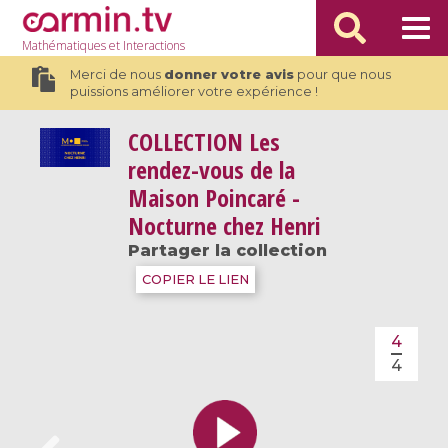
Mathématiques
et Interactions
Merci de nous
donner votre avis
pour que nous
puissions améliorer votre expérience !
COLLECTION
Les
rendez-vous de la
Maison Poincaré -
Nocturne chez Henri
Partager la collection
COPIER LE LIEN
4
4