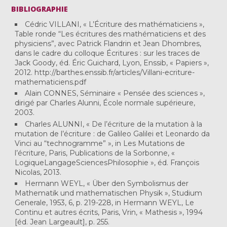
BIBLIOGRAPHIE
Cédric VILLANI, « L’Écriture des mathématiciens »,
Table ronde “Les écritures des mathématiciens et des
physiciens”, avec Patrick Flandrin et Jean Dhombres,
dans le cadre du colloque Écritures : sur les traces de
Jack Goody, éd. Éric Guichard, Lyon, Enssib, « Papiers »,
2012. http://barthes.enssib.fr/articles/Villani-ecriture-
mathematiciens.pdf
Alain CONNES, Séminaire « Pensée des sciences »,
dirigé par Charles Alunni, École normale supérieure,
2003.
Charles ALUNNI, « De l’écriture de la mutation à la
mutation de l’écriture : de Galileo Galilei et Leonardo da
Vinci au “technogramme” », in Les Mutations de
l’écriture, Paris, Publications de la Sorbonne, «
LogiqueLangageSciencesPhilosophie », éd. François
Nicolas, 2013.
Hermann WEYL, « Über den Symbolismus der
Mathematik und mathematischen Physik », Studium
Generale, 1953, 6, p. 219-228, in Hermann WEYL, Le
Continu et autres écrits, Paris, Vrin, « Mathesis », 1994
[éd. Jean Largeault], p. 255.