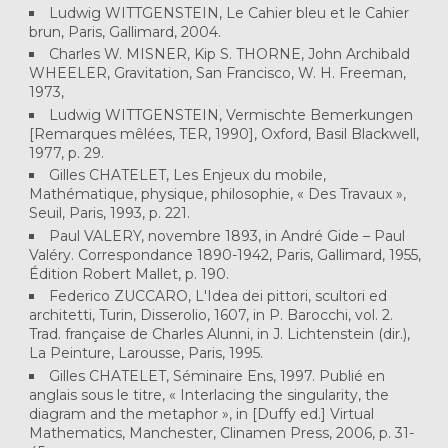
Ludwig WITTGENSTEIN, Le Cahier bleu et le Cahier
brun, Paris, Gallimard, 2004.
Charles W. MISNER, Kip S. THORNE, John Archibald
WHEELER, Gravitation, San Francisco, W. H. Freeman,
1973,
Ludwig WITTGENSTEIN, Vermischte Bemerkungen
[Remarques mêlées, TER, 1990], Oxford, Basil Blackwell,
1977, p. 29.
Gilles CHATELET, Les Enjeux du mobile,
Mathématique, physique, philosophie, « Des Travaux »,
Seuil, Paris, 1993, p. 221.
Paul VALERY, novembre 1893, in André Gide – Paul
Valéry. Correspondance 1890-1942, Paris, Gallimard, 1955,
Édition Robert Mallet, p. 190.
Federico ZUCCARO, L'Idea dei pittori, scultori ed
architetti, Turin, Disserolio, 1607, in P. Barocchi, vol. 2.
Trad. française de Charles Alunni, in J. Lichtenstein (dir.),
La Peinture, Larousse, Paris, 1995.
Gilles CHATELET, Séminaire Ens, 1997. Publié en
anglais sous le titre, « Interlacing the singularity, the
diagram and the metaphor », in [Duffy ed.] Virtual
Mathematics, Manchester, Clinamen Press, 2006, p. 31-