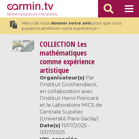
Mathématiques
et Interactions
Merci de nous
donner votre avis
pour que nous
puissions améliorer votre expérience !
COLLECTION
Les
mathématiques
comme expérience
artistique
Organisateur(s)
Par
l'Institut Grothendieck,
en collaboration avec
l’Institut Henri Poincaré
et le Laboratoire MICS de
Centrale Supélec
(Université Paris-Saclay)
Date(s)
11/07/2025 -
11/07/2025