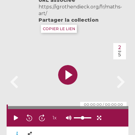
URL associée
https://igrothendieck.org/fr/maths-
art/
Partager la collection
COPIER LE LIEN
2
5
00:00:00
/
00:00:00
1
x