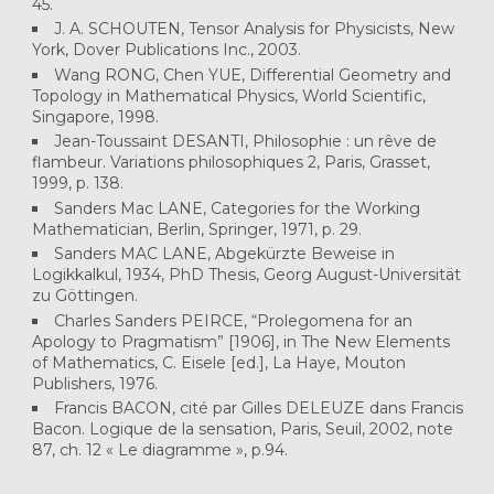
45.
J. A. SCHOUTEN, Tensor Analysis for Physicists, New
York, Dover Publications Inc., 2003.
Wang RONG, Chen YUE, Differential Geometry and
Topology in Mathematical Physics, World Scientific,
Singapore, 1998.
Jean-Toussaint DESANTI, Philosophie : un rêve de
flambeur. Variations philosophiques 2, Paris, Grasset,
1999, p. 138.
Sanders Mac LANE, Categories for the Working
Mathematician, Berlin, Springer, 1971, p. 29.
Sanders MAC LANE, Abgekürzte Beweise in
Logikkalkul, 1934, PhD Thesis, Georg August-Universität
zu Göttingen.
Charles Sanders PEIRCE, “Prolegomena for an
Apology to Pragmatism” [1906], in The New Elements
of Mathematics, C. Eisele [ed.], La Haye, Mouton
Publishers, 1976.
Francis BACON, cité par Gilles DELEUZE dans Francis
Bacon. Logique de la sensation, Paris, Seuil, 2002, note
87, ch. 12 « Le diagramme », p.94.