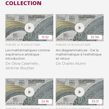
COLLECTION
15:32
32:36
PUBLIÉE LE
15 JUILLET 2025
PUBLIÉE LE
15 JUILLET 2025
Les mathématiques comme
Ars diagrammaticae - De la
expérience artistique :
mathématique à l'esthétique
introduction
et retour
De Olivia Caramello ,
De Charles Alunni
Jérémie Bouttier
24:16
35:31
PUBLIÉE LE
15 JUILLET 2025
PUBLIÉE LE
15 JUILLET 2025