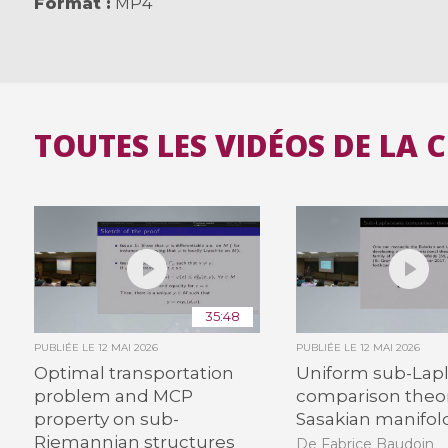
Format
MP4
TOUTES LES VIDÉOS DE LA 
35:48
PUBLIÉE LE
12 MAI 2026
PUBLIÉE LE
12 MAI 2026
Optimal transportation
Uniform sub-Lapl
problem and MCP
comparison the
property on sub-
Sasakian manifol
Riemannian structures
De Fabrice Baudoin