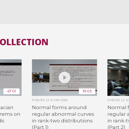
COLLECTION
47:01
19:05
PUBLIÉE LE
12 MAI 2026
PUBLIÉE LE
1
acian
Normal forms around
Normal 
orems on
regular abnormal curves
regular
ds
in rank-two distributions
in rank-
(Part 1)
(Part 2)