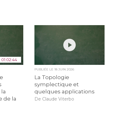
01:02:44
PUBLIÉE LE
18 JUIN 2026
de
La Topologie
s
symplectique et
 la
quelques applications
e de la
De Claude Viterbo