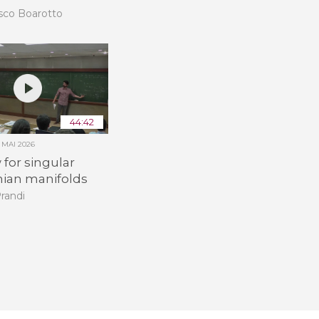
sco Boarotto
44:42
2 MAI 2026
 for singular
ian manifolds
randi