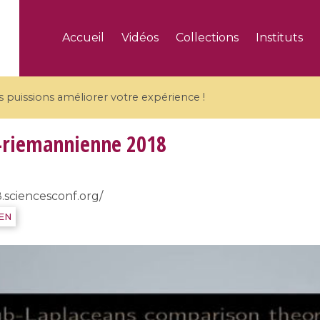
Accueil
Vidéos
Collections
Instituts
puissions améliorer votre expérience !
-riemannienne 2018
8.sciencesconf.org/
5 videos
IEN
ranches and affine
Algebraic geometry an
groups / Branches de
geometry / Géométrie 
et groupes quantiques
et géométrie complexe