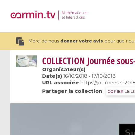
Mathématiques
et Interactions
Merci de nous
donner votre avis
pour que nous 
COLLECTION
Journée sous
Organisateur(s)
Date(s)
16/10/2018 - 17/10/2018
URL associée
https://journees-sr201
19 videos
Partager la collection
COPIER LE L
CEMRACS 2026 : Modeling and AI
Coulomb b
for Environmental Transition /
quantum 
Centre d'Eté Mathématique de
Coulomb 
Recherche Avancée en Calcul
affines
Scientifique