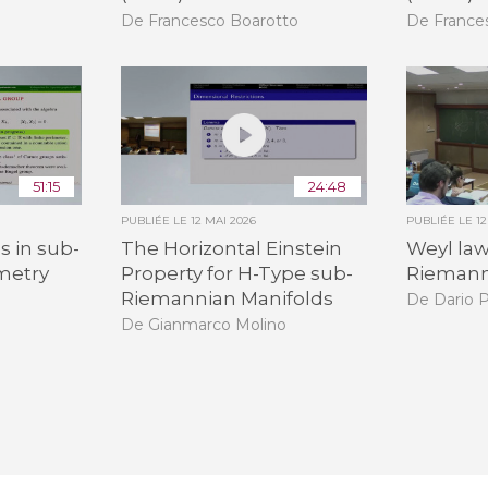
De Francesco Boarotto
De France
51:15
24:48
PUBLIÉE LE
12 MAI 2026
PUBLIÉE LE
1
es in sub-
The Horizontal Einstein
Weyl law
metry
Property for H-Type sub-
Riemann
Riemannian Manifolds
De Dario P
De Gianmarco Molino