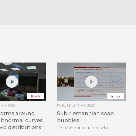
16:44
41:53
2 MAI 2026
PUBLIÉE LE
12 MAI 2026
forms around
Sub-riemannian soap
 abnormal curves
bubbles
two distributions
De Valentina Franceschi