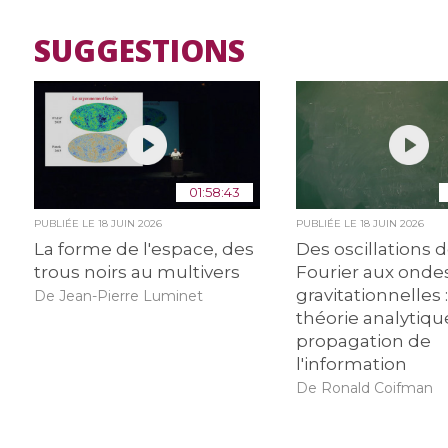
SUGGESTIONS
01:58:43
PUBLIÉE LE
18 JUIN 2026
PUBLIÉE LE
18 JUIN 2026
La forme de l'espace, des
Des oscillations 
trous noirs au multivers
Fourier aux onde
gravitationnelles :
De Jean-Pierre Luminet
théorie analytiqu
propagation de
l'information
De Ronald Coifman