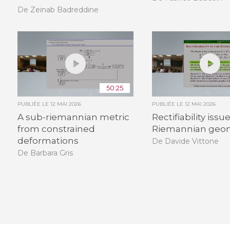
De Zeinab Badreddine
50:25
PUBLIÉE LE
12 MAI 2026
PUBLIÉE LE
12 MAI 2026
A sub-riemannian metric
Rectifiability issu
from constrained
Riemannian geo
deformations
De Davide Vittone
De Barbara Gris