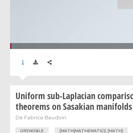
Uniform sub-Laplacian comparis
theorems on Sasakian manifolds
De
Fabrice Baudoin
GRENOBLE
[MATH]MATHEMATICS [MATH]