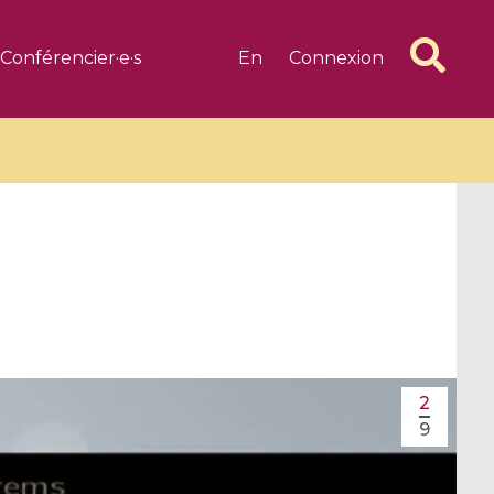
Conférencier·e·s
En
Connexion
6 videos
1 videos
d complex
CIMPA-CIRM Fellowships «
algébrique
Research in Residence »
2
Introduction to Dissipative
9
Dynamical Systems in Infinite
Dimensions and Their
Applications