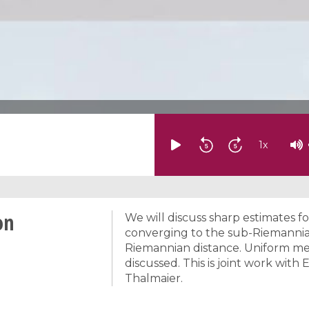
1
x
on
We will discuss sharp estimates fo
converging to the sub-Riemannian
Riemannian distance. Uniform mea
discussed. This is joint work wi
Thalmaier.