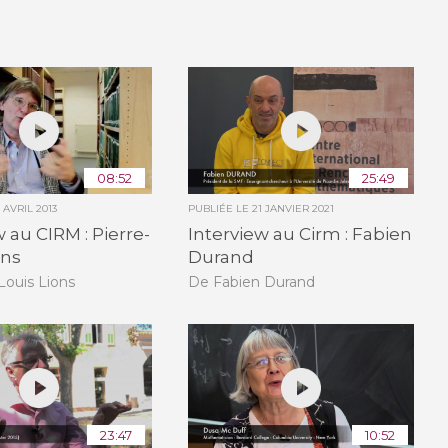
08:52
25:49
 AVRIL 2013
PUBLIÉE LE
21 JANVIER 2021
w au CIRM : Pierre-
Interview au Cirm : Fabien
ons
Durand
Louis Lions
De Fabien Durand
23:47
10:52