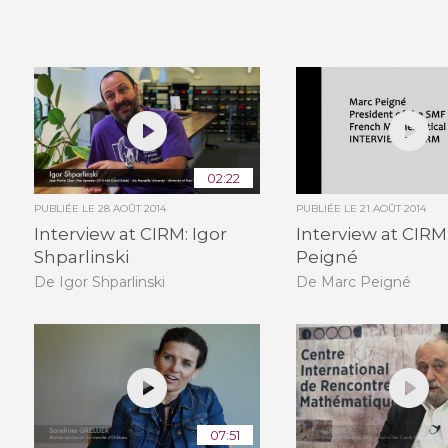
02:22
PUBLIÉE LE
28 AOÛT 2014
PUBLIÉE LE
21 AOÛT 2014
Interview at CIRM: Igor
Interview at CIRM
Shparlinski
Peigné
De Igor Shparlinski
De Marc Peigné
07:51