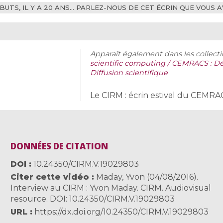
ÉBUTS, IL Y A 20 ANS… PARLEZ-NOUS DE CET ÉCRIN QUE VOUS
Apparaît également dans les collecti
scientific computing / CEMRACS : Déf
Diffusion scientifique
Le CIRM : écrin estival du CEMRAC
DONNÉES DE CITATION
DOI
10.24350/CIRM.V.19029803
Citer cette vidéo
Maday, Yvon (04/08/2016).
Interview au CIRM : Yvon Maday. CIRM. Audiovisual
resource. DOI: 10.24350/CIRM.V.19029803
URL
https://dx.doi.org/10.24350/CIRM.V.19029803