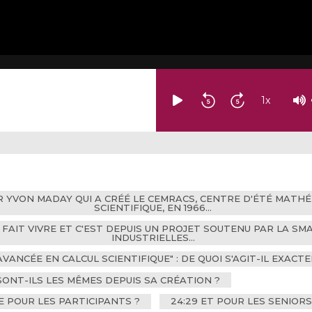
1
x
R YVON MADAY QUI A CRÉÉ LE CEMRACS, CENTRE D'ÉTÉ MAT
SCIENTIFIQUE, EN 1966…
Z FAIT VIVRE ET C'EST DEPUIS UN PROJET SOUTENU PAR LA S
INDUSTRIELLES…
AVANCÉE EN CALCUL SCIENTIFIQUE" : DE QUOI S'AGIT-IL EXACT
 SONT-ILS LES MÊMES DEPUIS SA CRÉATION ?
E POUR LES PARTICIPANTS ?
24:29 ET POUR LES SENIOR