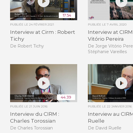
17:54
PUBLIÉE LE
24 FÉVRIER 2021
PUBLIÉE LE
7 AVRIL 2020
Interview at Cirm : Robert
Interview at CIRM
Tichy
Vitório Pereira
De Robert Tichy
De Jorge Vitório Perei
Stéphanie Vareilles
44:39
PUBLIÉE LE
21 JUIN 2016
PUBLIÉE LE
22 JANVIER 2016
Interview du CIRM :
Interview au CIRM
Charles Torossian
Ruelle
De Charles Torossian
De David Ruelle