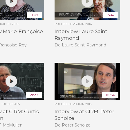
11:07
15:47
JUILLET 2016
PUBLIÉE LE
28 JUIN 2016
w Marie-Françoise
Interview Laure Saint
Raymond
Françoise Roy
De Laure Saint-Raymond
21:23
10:54
 JUILLET 2015
PUBLIÉE LE
29 JUIN 2015
w at CIRM: Curtis
Interview at CIRM: Peter
en
Scholze
T. McMullen
De Peter Scholze