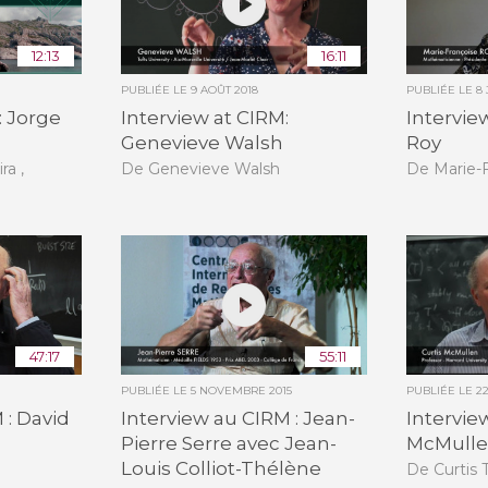
12:13
16:11
PUBLIÉE LE
9 AOÛT 2018
PUBLIÉE LE
8 
: Jorge
Interview at CIRM:
Intervie
Genevieve Walsh
Roy
ra ,
De Genevieve Walsh
De Marie-
47:17
55:11
PUBLIÉE LE
5 NOVEMBRE 2015
PUBLIÉE LE
22
 : David
Interview au CIRM : Jean-
Intervie
Pierre Serre avec Jean-
McMull
Louis Colliot-Thélène
De Curtis 