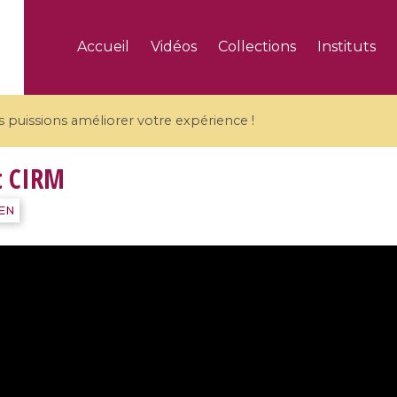
Accueil
Vidéos
Collections
Instituts
puissions améliorer votre expérience !
t CIRM
IEN
5 videos
ranches and affine
Algebraic geometry an
groups / Branches de
geometry / Géométrie 
et groupes quantiques
et géométrie complexe