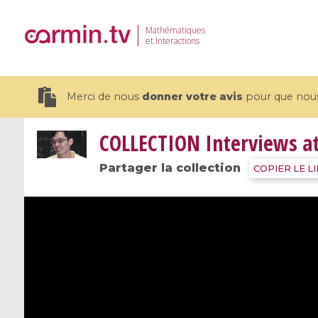
Mathématiques
et Interactions
Merci de nous
donner votre avis
pour que nous 
COLLECTION
Interviews a
Partager la collection
COPIER LE L
19 videos
CEMRACS 2026 : Modeling and AI
Coulomb b
for Environmental Transition /
quantum 
Centre d'Eté Mathématique de
Coulomb 
Recherche Avancée en Calcul
affines
Scientifique