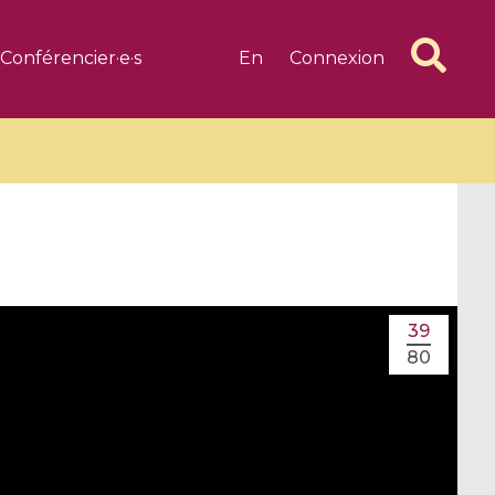
Conférencier·e·s
En
Connexion
6 videos
1 videos
39
d complex
CIMPA-CIRM Fellowships «
80
algébrique
Research in Residence »
Introduction to Dissipative
Dynamical Systems in Infinite
Dimensions and Their
Applications