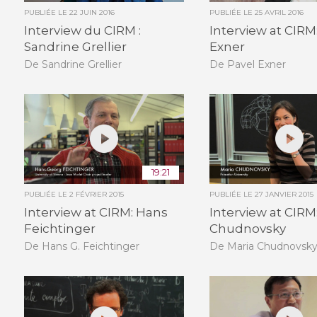
PUBLIÉE LE
22 JUIN 2016
PUBLIÉE LE
25 AVRIL 2016
Interview du CIRM :
Interview at CIRM
Sandrine Grellier
Exner
De Sandrine Grellier
De Pavel Exner
19:21
PUBLIÉE LE
2 FÉVRIER 2015
PUBLIÉE LE
27 JANVIER 2015
Interview at CIRM: Hans
Interview at CIRM
Feichtinger
Chudnovsky
De Hans G. Feichtinger
De Maria Chudnovsk