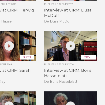
 JUILLET 2015
PUBLIÉE LE
17 JUIN 2015
w at CIRM: Herwig
Interview at CIRM: Dusa
McDuff
 Hauser
De Dusa McDuff
09:29
20:20
 AOÛT 2014
PUBLIÉE LE
17 JUIN 2014
w at CIRM: Sarah
Interview at CIRM: Boris
Hasselblatt
Bray
De Boris Hasselblatt