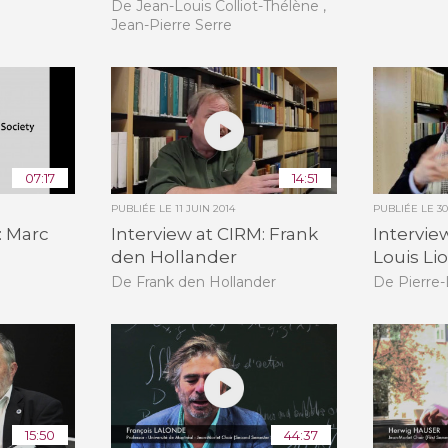
De Jean-Louis Colliot-Thélène ,
Jean-Pierre Serre
07:17
14:51
PUBLIÉE LE
11 JUIN 2014
PUBLIÉE LE
30
: Marc
Interview at CIRM: Frank
Intervie
den Hollander
Louis Li
De Frank den Hollander
De Pierre-
15:50
44:37