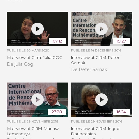
07:12
19:27
PUBLIÉE LE
20 MARS 2020
PUBLIÉE LE
14 DÉCEMBRE 2016
Interview at Cirm: Julia GOG
Interview at CIRM: Peter
Sarnak
De julia Gog
De Peter Sarnak
27:28
16:24
PUBLIÉE LE
29 NOVEMBRE 2016
PUBLIÉE LE
29 NOVEMBRE 2016
Interview at CIRM: Mariusz
Interview at CIRM: Ingrid
Lemanczyk
Daubechies