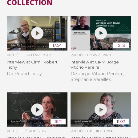
COLLECTION
17:54
12:13
PUBLIÉE LE
24 FÉVRIER 2021
PUBLIÉE LE
7 AVRIL 2020
Interview at Cirm : Robert
Interview at CIRM: Jorge
Tichy
Vitório Pereira
De Robert Tichy
De Jorge Vitório Pereira ,
Stéphanie Vareilles
16:11
11:07
PUBLIÉE LE
9 AOÛT 2018
PUBLIÉE LE
8 JUILLET 2016
Interview at CIRM: Genevieve
Interview Marie-Françoise Roy