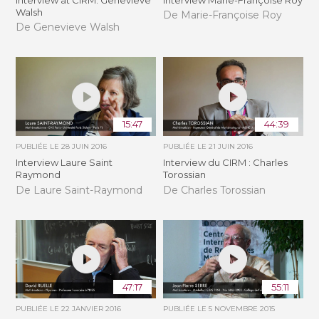
Walsh
De Marie-Françoise Roy
De Genevieve Walsh
15:47
44:39
PUBLIÉE LE
28 JUIN 2016
PUBLIÉE LE
21 JUIN 2016
Interview Laure Saint
Interview du CIRM : Charles
Raymond
Torossian
De Laure Saint-Raymond
De Charles Torossian
47:17
55:11
PUBLIÉE LE
22 JANVIER 2016
PUBLIÉE LE
5 NOVEMBRE 2015