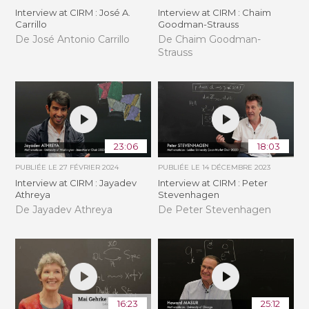
Interview at CIRM : José A.
Interview at CIRM : Chaim
Carrillo
Goodman-Strauss
De José Antonio Carrillo
De Chaim Goodman-
Strauss
23:06
18:03
PUBLIÉE LE
27 FÉVRIER 2024
PUBLIÉE LE
14 DÉCEMBRE 2023
Interview at CIRM : Jayadev
Interview at CIRM : Peter
Athreya
Stevenhagen
De Jayadev Athreya
De Peter Stevenhagen
16:23
25:12