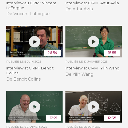
Interview au CIRM : Vincent
Interview at CIRM : Artur Avila
Lafforgue
De Artur Avila
De Vincent Lafforgue
26:54
15:55
PUBLIÉE LE
5 JUIN 2025
PUBLIÉE LE
17 JANVIER 2025
Interview at CIRM : Benoît
Interview at CIRM : Yilin Wang
Collins
De Yilin Wang
De Benoit Collins
12:21
12:35
PUBLIÉE LE
9 JANVIER 2025
PUBLIÉE LE
25 JUIN 2024