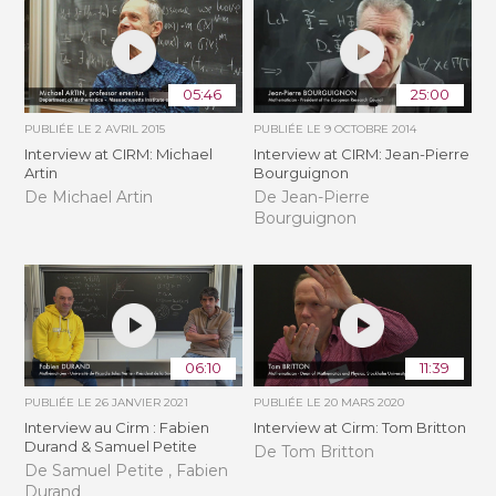
05:46
25:00
PUBLIÉE LE
2 AVRIL 2015
PUBLIÉE LE
9 OCTOBRE 2014
Interview at CIRM: Michael
Interview at CIRM: Jean-Pierre
Artin
Bourguignon
De Michael Artin
De Jean-Pierre
Bourguignon
06:10
11:39
PUBLIÉE LE
26 JANVIER 2021
PUBLIÉE LE
20 MARS 2020
Interview au Cirm : Fabien
Interview at Cirm: Tom Britton
Durand & Samuel Petite
De Tom Britton
De Samuel Petite , Fabien
Durand