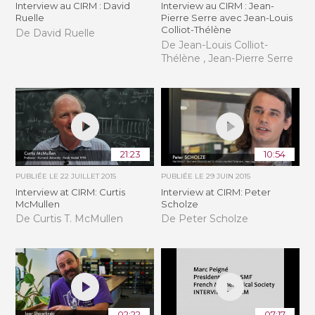
Interview au CIRM : David
Interview au CIRM : Jean-
Ruelle
Pierre Serre avec Jean-Louis
Colliot-Thélène
De David Ruelle
De Jean-Louis Colliot-
Thélène , Jean-Pierre Serre
21:23
10:54
PUBLIÉE LE
22 JUILLET 2015
PUBLIÉE LE
29 JUIN 2015
Interview at CIRM: Curtis
Interview at CIRM: Peter
McMullen
Scholze
De Curtis T. McMullen
De Peter Scholze
02:22
07:17