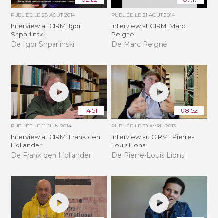
PUBLIÉE LE
28 AOÛT 2014
PUBLIÉE LE
21 AOÛT 2014
Interview at CIRM: Igor
Interview at CIRM: Marc
Shparlinski
Peigné
De Igor Shparlinski
De Marc Peigné
14:51
08:52
PUBLIÉE LE
11 JUIN 2014
PUBLIÉE LE
30 AVRIL 2013
Interview at CIRM: Frank den
Interview au CIRM : Pierre-
Hollander
Louis Lions
De Frank den Hollander
De Pierre-Louis Lions