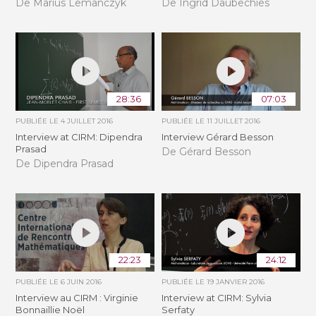
De Marius Lemanczyk
De Ingrid Daubechies
28:36
07:03
PUBLIÉE LE
4 JUILLET 2016
PUBLIÉE LE
11 JUILLET 2016
Interview at CIRM: Dipendra
Interview Gérard Besson
Prasad
De Gérard Besson
De Dipendra Prasad
22:23
24:12
PUBLIÉE LE
6 JUIN 2016
PUBLIÉE LE
19 JANVIER 2016
Interview au CIRM : Virginie
Interview at CIRM: Sylvia
Bonnaillie Noël
Serfaty