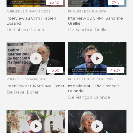
25:49
07:51
PUBLIÉE LE
21 JANVIER 2021
PUBLIÉE LE
22 JUIN 2016
Interview au Cirm : Fabien
Interview du CIRM : Sandrine
Durand
Grellier
De Fabien Durand
De Sandrine Grellier
15:50
44:37
PUBLIÉE LE
25 AVRIL 2016
PUBLIÉE LE
16 OCTOBRE 2015
Interview at CIRM: Pavel Exner
Interview at CIRM: François
Lalonde
De Pavel Exner
De François Lalonde