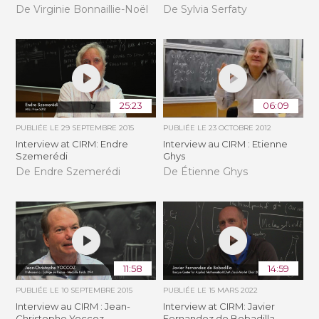
De Virginie Bonnaillie-Noël
De Sylvia Serfaty
25:23
06:09
PUBLIÉE LE
29 SEPTEMBRE 2015
PUBLIÉE LE
23 OCTOBRE 2012
Interview at CIRM: Endre
Interview au CIRM : Etienne
Szemerédi
Ghys
De Endre Szemerédi
De Étienne Ghys
11:58
14:59
PUBLIÉE LE
10 SEPTEMBRE 2015
PUBLIÉE LE
15 MARS 2022
Interview au CIRM : Jean-
Interview at CIRM: Javier
Christophe Yoccoz
Fernandez de Bobadilla