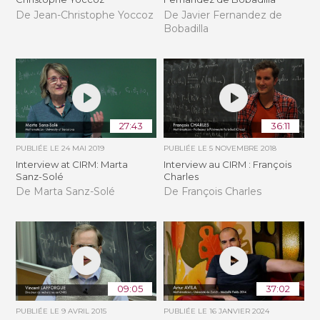
De Jean-Christophe Yoccoz
De Javier Fernandez de
Bobadilla
27:43
36:11
PUBLIÉE LE
24 MAI 2019
PUBLIÉE LE
5 NOVEMBRE 2018
Interview at CIRM: Marta
Interview au CIRM : François
Sanz-Solé
Charles
De Marta Sanz-Solé
De François Charles
09:05
37:02
PUBLIÉE LE
9 AVRIL 2015
PUBLIÉE LE
16 JANVIER 2024