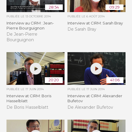
28:54
09:29
PUBLIÉE LE
13 OCTOBRE 2014
PUBLIÉE LE
6 AOÛT 2014
Interview au CIRM : Jean-
Interview at CIRM: Sarah Bray
Pierre Bourguignon
De Sarah Bray
De Jean-Pierre
Bourguignon
20:20
41:06
PUBLIÉE LE
17 JUIN 2014
PUBLIÉE LE
17 JUIN 2014
Interview at CIRM: Boris
Interview at CIRM: Alexander
Hasselblatt
Bufetov
De Boris Hasselblatt
De Alexander Bufetov