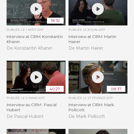
18:52
PUBLIÉE LE
1 AOÛT 2017
PUBLIÉE LE
9 JUIN 2017
Interview at CIRM: Konstantin
Interview at CIRM: Martin
Khanin
Hairer
De Konstantin Khanin
De Martin Hairer
40:27
08:37
PUBLIÉE LE
2 MARS 2017
PUBLIÉE LE
27 FÉVRIER 2017
Interview au CIRM : Pascal
Interview at CIRM: Mark
Hubert
Pollicott
De Pascal Hubert
De Mark Pollicott