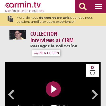
Mathématiques
et Interactions
Merci de nous
donner votre avis
pour que nous
puissions améliorer votre expérience !
COLLECTION
Interviews at CIRM
Partager la collection
COPIER LE LIEN
12
80