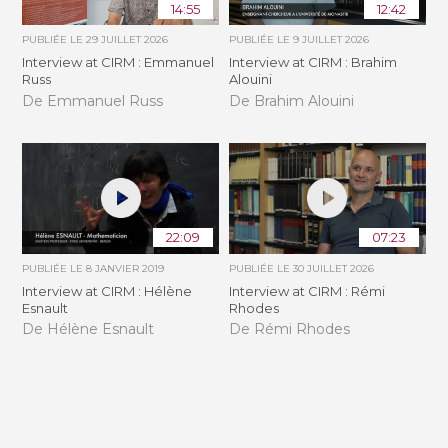
14:55
12:42
PUBLIÉE LE
29 JUILLET 2026
PUBLIÉE LE
9 JUILLET 2026
Interview at CIRM : Emmanuel
Interview at CIRM : Brahim
Russ
Alouini
De Emmanuel Russ
De Brahim Alouini
22:09
07:23
PUBLIÉE LE
8 JANVIER 2019
PUBLIÉE LE
30 JUILLET 2026
Interview at CIRM : Hélène
Interview at CIRM : Rémi
Esnault
Rhodes
De Hélène Esnault
De Rémi Rhodes