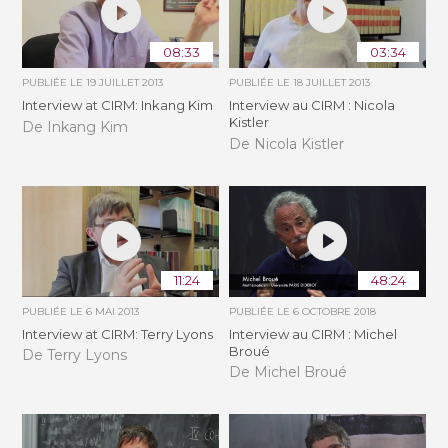
08:33
03:34
PUBLIÉE LE
19 JUILLET 2013
PUBLIÉE LE
18 JUILLET 2013
Interview at CIRM: Inkang Kim
Interview au CIRM : Nicola
Kistler
De Inkang Kim
De Nicola Kistler
11:24
48:24
PUBLIÉE LE
6 MAI 2013
PUBLIÉE LE
6 OCTOBRE 2018
Interview at CIRM: Terry Lyons
Interview au CIRM : Michel
Broué
De Terry Lyons
De Michel Broué