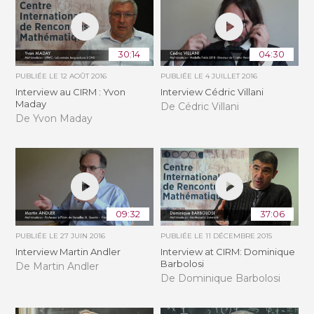
30:14
04:30
PUBLIÉE LE
12 AOÛT 2016
PUBLIÉE LE
4 JUILLET 2016
Interview au CIRM : Yvon
Interview Cédric Villani
Maday
De Cédric Villani
De Yvon Maday
09:32
37:06
PUBLIÉE LE
27 JUIN 2016
PUBLIÉE LE
11 DÉCEMBRE 2015
Interview Martin Andler
Interview at CIRM: Dominique
Barbolosi
De Martin Andler
De Dominique Barbolosi