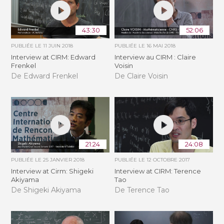
43:30
52:06
PUBLIÉE LE
11 JUIN 2018
PUBLIÉE LE
16 MAI 2018
Interview at CIRM: Edward
Interview au CIRM : Claire
Frenkel
Voisin
De Edward Frenkel
De Claire Voisin
21:24
24:08
PUBLIÉE LE
25 JANVIER 2018
PUBLIÉE LE
12 OCTOBRE 2017
Interview at Cirm: Shigeki
Interview at CIRM: Terence
Akiyama
Tao
De Shigeki Akiyama
De Terence Tao