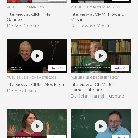
PUBLIÉE LE
3 MARS 2023
PUBLIÉE LE
9 NOVEMBRE 2022
Interview at CIRM : Mai
Interview at CIRM : Howard
Gehrke
Masur
De Mai Gehrke
De Howard Masur
14:03
41:06
PUBLIÉE LE
9 NOVEMBRE 2022
PUBLIÉE LE
6 DÉCEMBRE 2021
Interview at CIRM : Alex Eskin
Interview at CIRM : John
Hamal Hubbard
De Alex Eskin
De John Hamal Hubbard