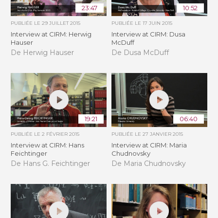
23:47
10:52
PUBLIÉE LE
29 JUILLET 2015
PUBLIÉE LE
17 JUIN 2015
Interview at CIRM: Herwig
Interview at CIRM: Dusa
Hauser
McDuff
De Herwig Hauser
De Dusa McDuff
19:21
06:40
PUBLIÉE LE
2 FÉVRIER 2015
PUBLIÉE LE
27 JANVIER 2015
Interview at CIRM: Hans
Interview at CIRM: Maria
Feichtinger
Chudnovsky
De Hans G. Feichtinger
De Maria Chudnovsky