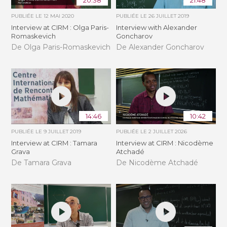
20:38
21:48
PUBLIÉE LE
12 MAI 2020
PUBLIÉE LE
26 JUILLET 2019
Interview at CIRM : Olga Paris-
Interview with Alexander
Romaskevich
Goncharov
De Olga Paris-Romaskevich
De Alexander Goncharov
14:46
10:42
PUBLIÉE LE
9 JUILLET 2019
PUBLIÉE LE
2 JUILLET 2026
Interview at CIRM : Tamara
Interview at CIRM : Nicodème
Grava
Atchadé
De Tamara Grava
De Nicodème Atchadé