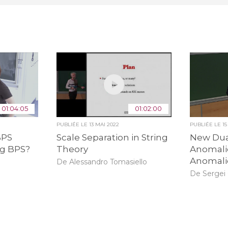
01:04:05
01:02:00
PUBLIÉE LE
13 MAI 2022
PUBLIÉE LE
1
BPS
Scale Separation in String
New Dual
ng BPS?
Theory
Anomali
Anomalie
De Alessandro Tomasiello
De Sergei