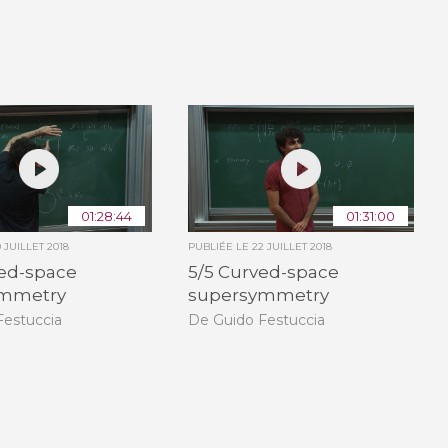
01:28:44
01:31:00
0 JUILLET 2018
PUBLIÉE LE
22 JUILLET 2018
ved-space
5/5 Curved-space
ymmetry
supersymmetry
Festuccia
De Guido Festuccia