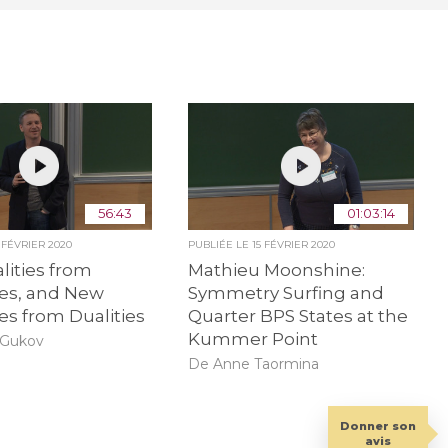
56:43
01:03:14
5 FÉVRIER 2020
PUBLIÉE LE
15 FÉVRIER 2020
ities from
Mathieu Moonshine:
es, and New
Symmetry Surfing and
s from Dualities
Quarter BPS States at the
Kummer Point
 Gukov
De Anne Taormina
Donner son
avis