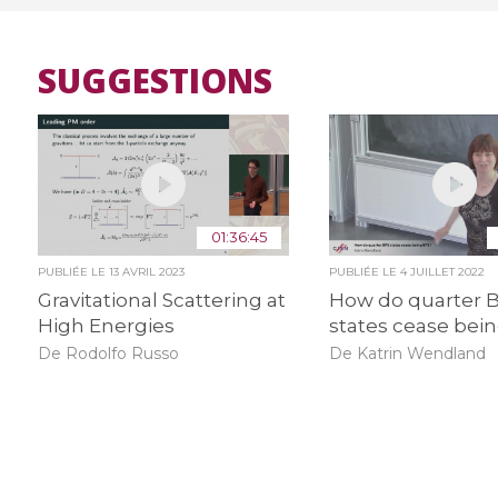
SUGGESTIONS
01:36:45
PUBLIÉE LE
13 AVRIL 2023
PUBLIÉE LE
4 JUILLET 2022
Gravitational Scattering at
How do quarter 
High Energies
states cease bei
De Rodolfo Russo
De Katrin Wendland