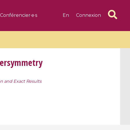
Conférencier·e·s
En
Connexion
upersymmetry
n and Exact Results
6 videos
1 videos
d complex
CIMPA-CIRM Fellowships «
algébrique
Research in Residence »
Introduction to Dissipative
Dynamical Systems in Infinite
Dimensions and Their
Applications