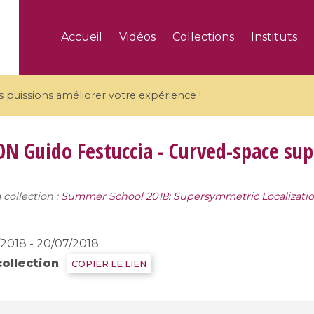
Accueil
Vidéos
Collections
Instituts
puissions améliorer votre expérience !
ON
Guido Festuccia - Curved-space s
 collection :
Summer School 2018: Supersymmetric Localizatio
5 videos
ranches and affine
Algebraic geometry an
groups / Branches de
geometry / Géométrie 
/2018 - 20/07/2018
et groupes quantiques
et géométrie complexe
collection
COPIER LE LIEN