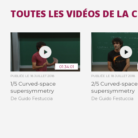
TOUTES LES VIDÉOS DE LA 
01:34:01
PUBLIÉE LE
18 JUILLET 2018
PUBLIÉE LE
18 JUILLET 2018
1/5 Curved-space
2/5 Curved-space
supersymmetry
supersymmetry
De Guido Festuccia
De Guido Festuccia