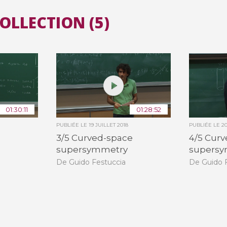
COLLECTION (5)
Toutes les collections
Tous les instituts
01:30:11
01:28:52
PUBLIÉE LE
19 JUILLET 2018
PUBLIÉE LE
2
3/5 Curved-space
4/5 Cur
supersymmetry
supers
De Guido Festuccia
De Guido 