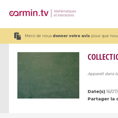
Mathématiques
et Interactions
Merci de nous
donner votre avis
pour que nous 
COLLECTI
Apparaît dans la
19 videos
CEMRACS 2026 : Modeling and AI
Coulomb b
for Environmental Transition /
quantum 
Date(s)
16/07
Centre d'Eté Mathématique de
Coulomb 
Partager la 
Recherche Avancée en Calcul
affines
Scientifique