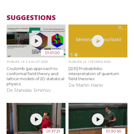
SUGGESTIONS
01:01:00
PUBLIÉE LE
3 JUILLET 2025
PUBLIÉE LE
1 FÉVRIER 2025
Coulomb gas approach to
[1231] Probabilistic
conformal field theory and
interpretation of quantum
lattice models of 2D statistical
field theories
physics
De Martin Hairer
De Stanislav Smirnov
01:37:21
01:30:50