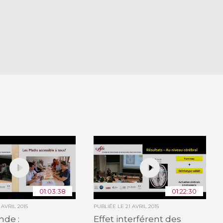
01:03:38
01:22:30
 AVRIL 2015
PUBLIÉE LE
21 AVRIL 2015
nde :
Effet interférent des