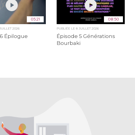
05:21
08:50
 JUILLET 2026
PUBLIÉE LE
8 JUILLET 2026
6 Épilogue
Épisode 5 Générations
Bourbaki