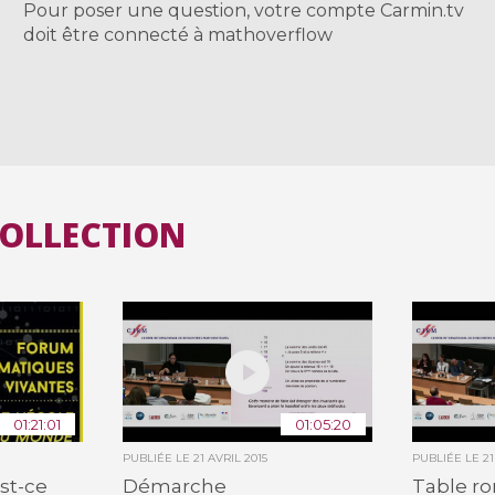
Pour poser une question, votre compte Carmin.tv
doit être connecté à mathoverflow
COLLECTION
01:21:01
01:05:20
PUBLIÉE LE
21 AVRIL 2015
PUBLIÉE LE
21
st-ce
Démarche
Table ro