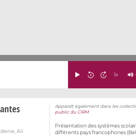
1
x
vantes
Apparaît également dans les collecti
public du CIRM
Présentation des systèmes scola
ddene
,
Ali
différents pays francophones (Belg