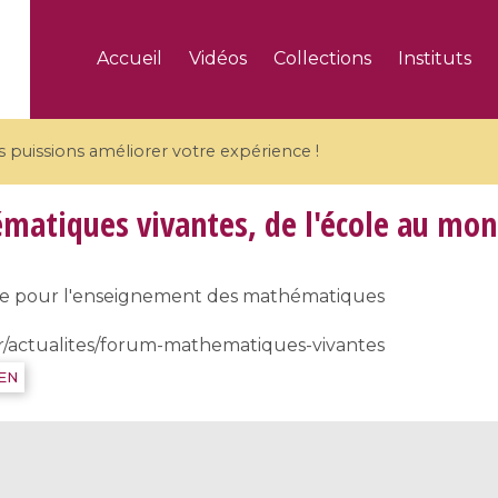
Accueil
Vidéos
Collections
Instituts
puissions améliorer votre expérience !
tiques vivantes, de l'école au mond
se pour l'enseignement des mathématiques
5 videos
fr/actualites/forum-mathematiques-vivantes
ranches and affine
Algebraic geometry an
IEN
groups / Branches de
geometry / Géométrie 
et groupes quantiques
et géométrie complexe