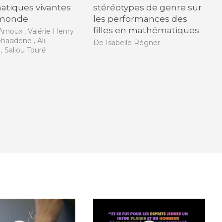
tiques vivantes
stéréotypes de genre sur
 monde
les performances des
filles en mathématiques
Arnoux , Valérie Henry
haddene , Ali
De Isabelle Régner
 Saliou Touré