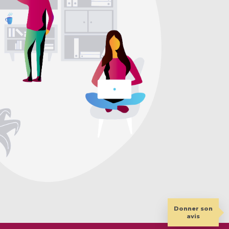
Donner son
avis