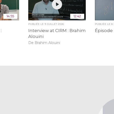
14:55
12:42
PUBLIÉE LE
9 JUILLET 2026
PUBLIÉE LE
8
:
Interview at CIRM : Brahim
Épisode 
Alouini
De Brahim Alouini