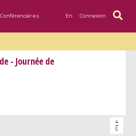
Conférencier·e·s
En
Connexion
e - Journée de
6 videos
1 videos
d complex
CIMPA-CIRM Fellowships «
algébrique
Research in Residence »
Introduction to Dissipative
Dynamical Systems in Infinite
4
Dimensions and Their
5
Applications