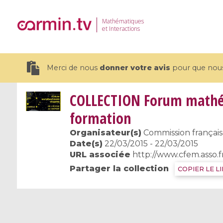
Mathématiques
et Interactions
Merci de nous
donner votre avis
pour que nous 
COLLECTION
Forum mathéma
formation
Organisateur(s)
Commission françai
19 videos
Date(s)
22/03/2015 - 22/03/2015
URL associée
http://www.cfem.asso.
CEMRACS 2026 : Modeling and AI
Coulomb b
Partager la collection
COPIER LE L
for Environmental Transition /
quantum 
Centre d'Eté Mathématique de
Coulomb 
Recherche Avancée en Calcul
affines
Scientifique