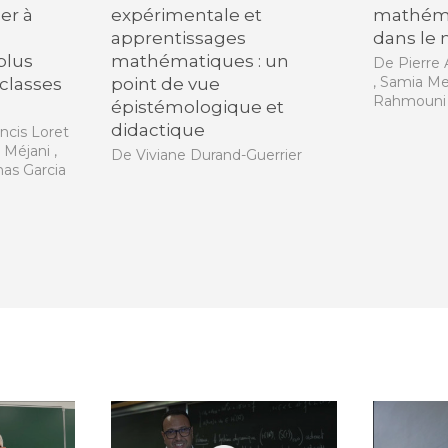
er à
expérimentale et
mathéma
apprentissages
dans le
plus
mathématiques : un
De Pierre 
, Samia Me
 classes
point de vue
Rahmouni ,
épistémologique et
didactique
ancis Loret
a Méjani ,
De Viviane Durand-Guerrier
mas Garcia