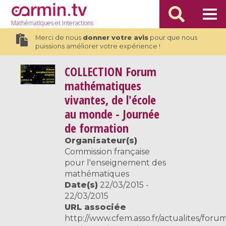
Mathématiques
et Interactions
Merci de nous
donner votre avis
pour que nous
puissions améliorer votre expérience !
COLLECTION
Forum
mathématiques
vivantes, de l'école
au monde - Journée
de formation
Organisateur(s)
Commission française
pour l'enseignement des
mathématiques
Date(s)
22/03/2015 -
22/03/2015
URL associée
http://www.cfem.asso.fr/actualites/foru