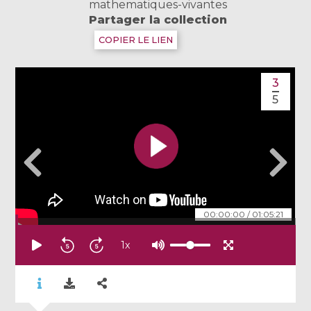
mathematiques-vivantes
Partager la collection
COPIER LE LIEN
3
5
00:00:00
/
01:05:21
1
x