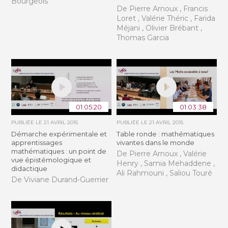
Bourgeois
De Pierre Arnoux , Francis
Loret , Valérie Théric , Farida
Méjani , Olivier Brébant ,
Thomas Garcia
01:05:20
01:03:38
PUBLIÉE LE
21 AVRIL 2015
PUBLIÉE LE
21 AVRIL 2015
Démarche expérimentale et
Table ronde : mathématiques
apprentissages
vivantes dans le monde
mathématiques : un point de
De Pierre Arnoux , Valérie
vue épistémologique et
Henry , Samia Mehaddene ,
didactique
Ali Rahmouni , Saliou Touré
De Viviane Durand-Guerrier