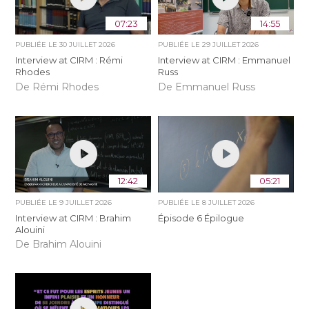
07:23
14:55
PUBLIÉE LE
30 JUILLET 2026
PUBLIÉE LE
29 JUILLET 2026
Interview at CIRM : Rémi
Interview at CIRM : Emmanuel
Rhodes
Russ
De Rémi Rhodes
De Emmanuel Russ
12:42
05:21
PUBLIÉE LE
9 JUILLET 2026
PUBLIÉE LE
8 JUILLET 2026
Interview at CIRM : Brahim
Épisode 6 Épilogue
Alouini
De Brahim Alouini