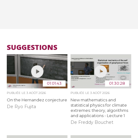
SUGGESTIONS
01:01:43
01:30:28
PUBLIÉE LE
3 AOÛT 2026
PUBLIÉE LE
3 AOÛT 2026
On the Hernandez conjecture
New mathematics and
statistical physics for climate
De Ryo Fujita
extremes: theory, algorithms
and applications - Lecture 1
De Freddy Bouchet