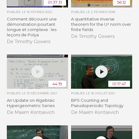
01:37:31
56:12
PUBLIÉE LE
16 FÉVRIER 2021
PUBLIÉE LE
2 FÉVRIER 2018
Comment découvrir une
A quantitative inverse
démonstration pourtant
theorem for the U⁴ norm over
longue et complexe : les
finite fields
leçons de Polya
De Timothy Gowers
De Timothy Gowers
44:19
01:17:47
PUBLIÉE LE
10 DÉCEMBRE 2021
PUBLIÉE LE
16 JUILLET 2021
An Update on Algebraic
BPS Counting and
Hypergeometric Series
Pseudoperiodic Topology
De Maxim Kontsevich
De Maxim Kontsevich