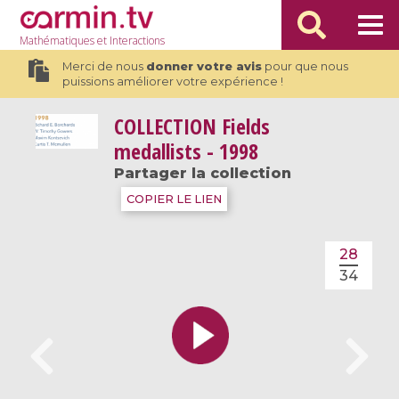
Mathématiques
et Interactions
Merci de nous
donner votre avis
pour que nous
puissions améliorer votre expérience !
COLLECTION
Fields
medallists - 1998
Partager la collection
COPIER LE LIEN
28
34