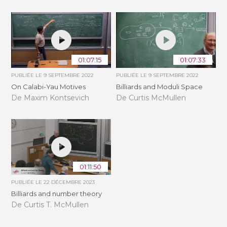
01:07:15
01:07:33
PUBLIÉE LE
9 SEPTEMBRE 2022
PUBLIÉE LE
9 SEPTEMBRE 2022
On Calabi-Yau Motives
Billiards and Moduli Space
De Maxim Kontsevich
De Curtis McMullen
01:11:50
PUBLIÉE LE
22 DÉCEMBRE 2023
Billiards and number theory
De Curtis T. McMullen