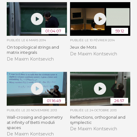
01:04:07
59:12
PUBLIÉE LE
6 MARS 2014
PUBLIÉE LE
10 FÉVRIER 2014
On topological strings and
Jeux de Mots
matrix integrals
De Maxim Kontsevich
De Maxim Kontsevich
01:16:49
26:57
PUBLIÉE LE
20 NOVEMBRE 2013
PUBLIÉE LE
24 OCTOBRE 2013
Wall-crossing and geometry
Reflections, orthogonal and
at infinity of Betti moduli
symplectic
spaces
De Maxim Kontsevich
De Maxim Kontsevich