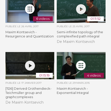
6 videos
01:11:52
PUBLIÉE LE
26 AVRIL 2017
PUBLIÉE LE
25 AVRIL 2017
Maxim Kontsevich -
Semi-infinite topology of the
Resurgence and Quantization
complexified path integral
De Maxim Kontsevich
01:15:19
4 videos
PUBLIÉE LE
17 JANVIER 2017
PUBLIÉE LE
29 MARS 2015
[1126] Derived Grothendieck-
Maxim Kontsevich -
Teichmüller group and
Exponential Integral
graphcomplexes
De Maxim Kontsevich