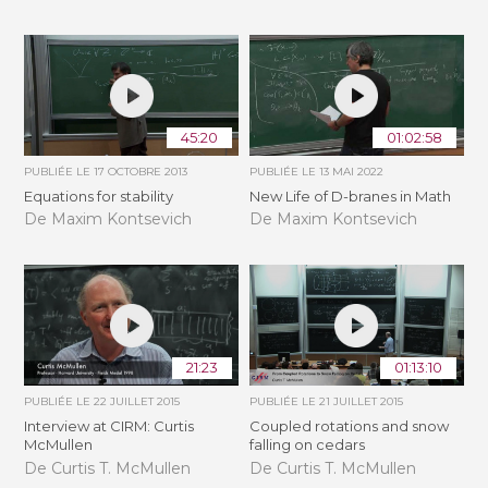
45:20
01:02:58
PUBLIÉE LE
17 OCTOBRE 2013
PUBLIÉE LE
13 MAI 2022
Equations for stability
New Life of D-branes in Math
De Maxim Kontsevich
De Maxim Kontsevich
21:23
01:13:10
PUBLIÉE LE
22 JUILLET 2015
PUBLIÉE LE
21 JUILLET 2015
Interview at CIRM: Curtis
Coupled rotations and snow
McMullen
falling on cedars
De Curtis T. McMullen
De Curtis T. McMullen