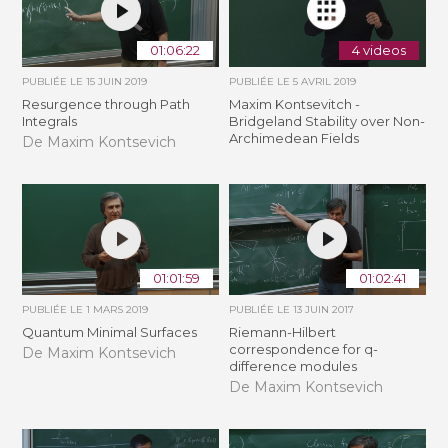
01:06:22
4 videos
PUBLIÉE LE
15 JUIN 2019
PUBLIÉE LE
5 AVRIL 2019
Resurgence through Path
Maxim Kontsevitch -
Integrals
Bridgeland Stability over Non-
Archimedean Fields
De Maxim Kontsevich
01:01:59
01:02:41
PUBLIÉE LE
1 MARS 2019
PUBLIÉE LE
13 JUIN 2017
Quantum Minimal Surfaces
Riemann-Hilbert
correspondence for q-
De Maxim Kontsevich
difference modules
De Maxim Kontsevich