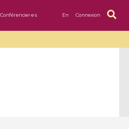
Conférencier·e·s
En
Connexion
6 videos
1 videos
d complex
CIMPA-CIRM Fellowships «
algébrique
Research in Residence »
Introduction to Dissipative
Dynamical Systems in Infinite
Dimensions and Their
Applications