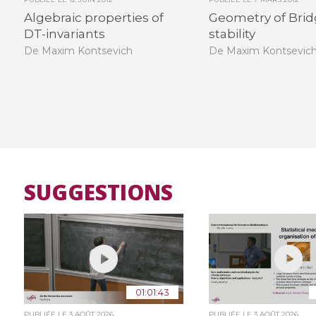
Algebraic properties of
Geometry of Brid
DT-invariants
stability
De Maxim Kontsevich
De Maxim Kontsevic
SUGGESTIONS
01:01:43
PUBLIÉE LE
3 AOÛT 2026
PUBLIÉE LE
3 AOÛT 2026