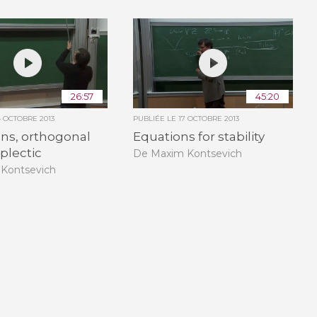
26:57
45:20
4 OCTOBRE 2013
PUBLIÉE LE
17 OCTOBRE 2013
ons, orthogonal
Equations for stability
plectic
De Maxim Kontsevich
Kontsevich