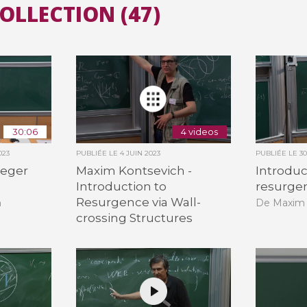
COLLECTION (47)
Toutes les collections
Tous les instituts
30:06
4 videos
023
PUBLIÉE LE
4 JUIN 2023
PUBLIÉE LE
3
teger
Maxim Kontsevich -
Introduc
Introduction to
resurge
Resurgence via Wall-
h
De Maxim 
crossing Structures