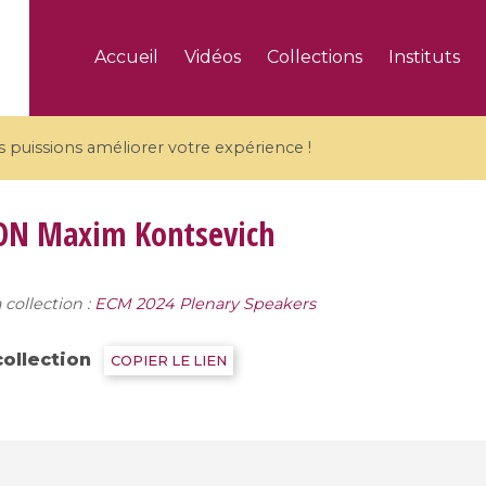
Accueil
Vidéos
Collections
Instituts
puissions améliorer votre expérience !
ON
Maxim Kontsevich
 collection :
ECM 2024 Plenary Speakers
5 videos
ranches and affine
Algebraic geometry an
collection
COPIER LE LIEN
groups / Branches de
geometry / Géométrie 
et groupes quantiques
et géométrie complexe