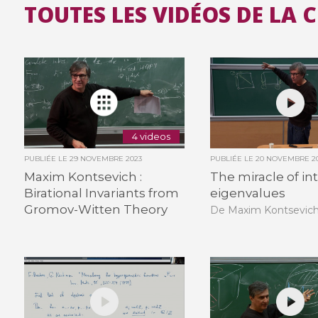
TOUTES LES VIDÉOS DE LA 
4 videos
PUBLIÉE LE
29 NOVEMBRE 2023
PUBLIÉE LE
20 NOVEMBRE 2
Maxim Kontsevich :
The miracle of in
Birational Invariants from
eigenvalues
Gromov-Witten Theory
De Maxim Kontsevic