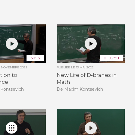
50:16
01:02:58
0 NOVEMBRE 2022
PUBLIÉE LE
13 MAI 2022
tion to
New Life of D-branes in
nce
Math
Kontsevich
De Maxim Kontsevich