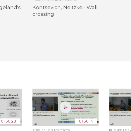
geland's
Kontsevich, Neitzke - Wall
crossing
h
01:30:28
01:30:14
PUBLIÉE LE
3 AOÛT 2026
PUBLIÉE LE
3