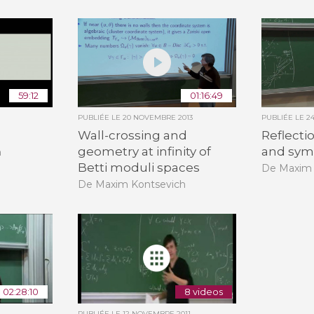
59:12
01:16:49
PUBLIÉE LE
20 NOVEMBRE 2013
PUBLIÉE LE
2
Wall-crossing and
Reflecti
geometry at infinity of
and sym
h
Betti moduli spaces
De Maxim 
De Maxim Kontsevich
02:28:10
8 videos
PUBLIÉE LE
12 NOVEMBRE 2011