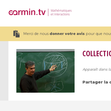
Mathématiques
et Interactions
Merci de nous
donner votre avis
pour que nous 
COLLECTI
Apparaît dans la
19 videos
CEMRACS 2026 : Modeling and AI
Coulomb b
Partager la 
for Environmental Transition /
quantum 
Centre d'Eté Mathématique de
Coulomb 
Recherche Avancée en Calcul
affines
Scientifique