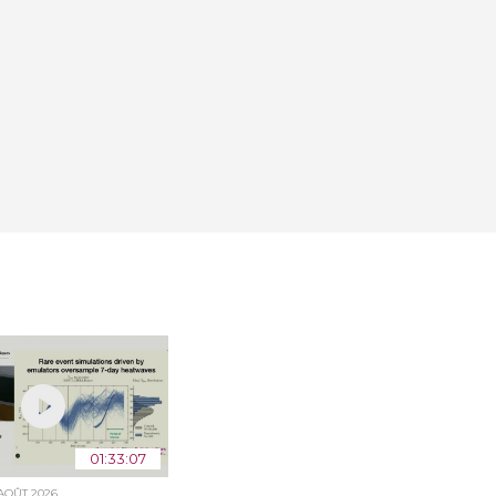
01:33:07
 AOÛT 2026