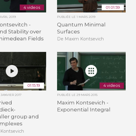
4 videos
01:01:59
AVRIL 2019
PUBLIÉE LE
1 MARS 2019
ntsevitch -
Quantum Minimal
nd Stability over
Surfaces
himedean Fields
De Maxim Kontsevich
01:15:19
4 videos
7 JANVIER 2017
PUBLIÉE LE
29 MARS 2015
rived
Maxim Kontsevich -
dieck-
Exponential Integral
ller group and
mplexes
Kontsevich