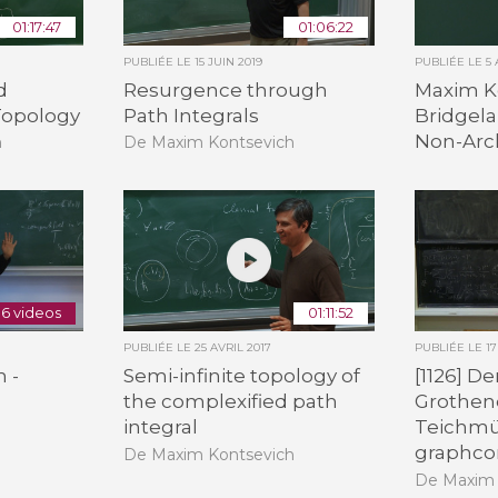
01:17:47
01:06:22
PUBLIÉE LE
15 JUIN 2019
PUBLIÉE LE
5 
d
Resurgence through
Maxim Ko
Topology
Path Integrals
Bridgela
Non-Arc
h
De Maxim Kontsevich
6 videos
01:11:52
PUBLIÉE LE
25 AVRIL 2017
PUBLIÉE LE
1
 -
Semi-infinite topology of
[1126] De
the complexified path
Grothen
integral
Teichmü
graphco
De Maxim Kontsevich
De Maxim 