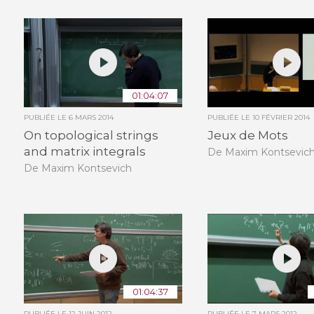
01:04:07
PUBLIÉE LE
6 MARS 2014
PUBLIÉE LE
10 FÉVRIER 2014
On topological strings
Jeux de Mots
and matrix integrals
De Maxim Kontsevic
De Maxim Kontsevich
01:04:37
PUBLIÉE LE
12 JUIN 2012
PUBLIÉE LE
7 MARS 2012