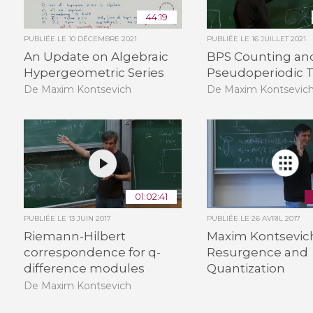
44:19
PUBLIÉE LE
10 DÉCEMBRE 2021
PUBLIÉE LE
16 JUILLET 2021
An Update on Algebraic
BPS Counting an
Hypergeometric Series
Pseudoperiodic 
De Maxim Kontsevich
De Maxim Kontsevic
01:02:41
PUBLIÉE LE
13 JUIN 2017
PUBLIÉE LE
26 AVRIL 2017
Riemann-Hilbert
Maxim Kontsevich
correspondence for q-
Resurgence and
difference modules
Quantization
De Maxim Kontsevich