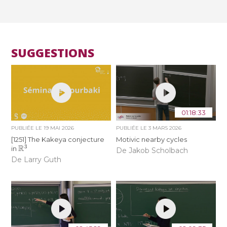
SUGGESTIONS
01:18:33
PUBLIÉE LE
19 MAI 2026
PUBLIÉE LE
3 MARS 2026
[1251] The Kakeya conjecture
Motivic nearby cycles
R
3
in
De Jakob Scholbach
De Larry Guth